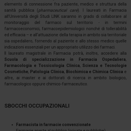
elemento di connessione fra paziente, medico e struttura della
sanità pubblica (
pharmaceutical care
). I laureati in Farmacia
all’Università degli Studi LINK saranno in grado di collaborare al
monitoraggio del farmaco sul territorio - in termini
farmacoeconomici, farmacoepidemiologici nonché di tollerabilità
ed efficacia – e all'attuazione della terapia in ambito sia territoriale
sia ospedaliero, fornendo al paziente e allo stesso medico quelle
indicazioni essenziali per un appropriato utilizzo dei farmaci.
Il laureato magistrale in Farmacia potrà, inoltre, accedere alla
Scuola di specializzazione in Farmacia Ospedaliera
,
Farmacologia e Tossicologia Clinica
,
Scienza e Tecnologie
Cosmetiche
,
Patologia Clinica
,
Biochimica e Chimica Clinica
e
altre, ai master e ai dottorati di ricerca in ambito biologico,
farmacologico oppure chimico-farmaceutico.
SBOCCHI OCCUPAZIONALI
Farmacista in farmacie convenzionate
Farmacie aperte al pubblico (private e pubbliche).