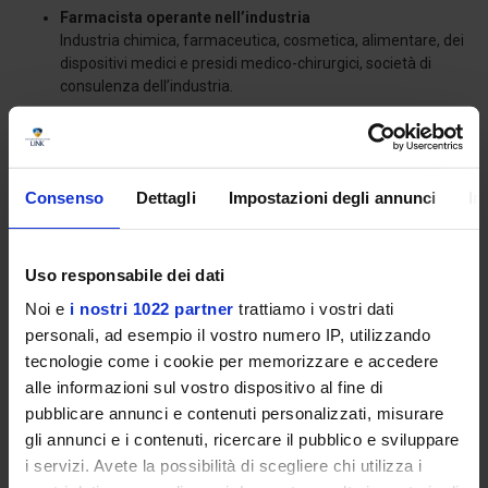
Farmacista operante nell’industria
Industria chimica, farmaceutica, cosmetica, alimentare, dei
dispositivi medici e presidi medico-chirurgici, società di
consulenza dell’industria.
Scarica l'offerta programmata del corso di laurea
Consenso
Dettagli
Impostazioni degli annunci
In
magistrale a ciclo unico in Farmacia (LM-13) - a.a. 2024/2025
Regolamento didattico del corso di laurea magistrale a
Uso responsabile dei dati
ciclo unico in Farmacia (LM-13) – a.a. 2024/2025
Noi e
i nostri 1022 partner
trattiamo i vostri dati
personali, ad esempio il vostro numero IP, utilizzando
tecnologie come i cookie per memorizzare e accedere
Piano di studi Farmacia (L/SNT3)
alle informazioni sul vostro dispositivo al fine di
pubblicare annunci e contenuti personalizzati, misurare
gli annunci e i contenuti, ricercare il pubblico e sviluppare
i servizi. Avete la possibilità di scegliere chi utilizza i