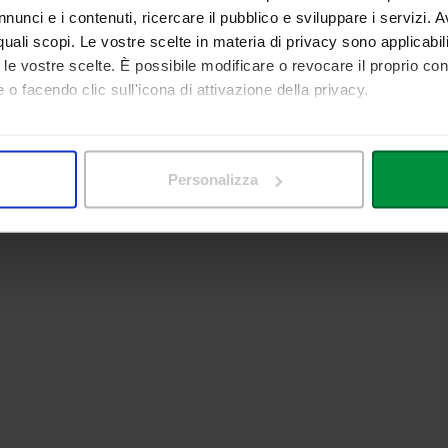
nunci e i contenuti, ricercare il pubblico e sviluppare i servizi. A
r quali scopi. Le vostre scelte in materia di privacy sono applicabi
to le vostre scelte. È possibile modificare o revocare il proprio 
 o facendo clic sull'icona di attivazione della privacy.
mo anche:
 sulla tua posizione geografica, con un'approssimazione di qualc
Personalizza
itivo, scansionandolo attivamente alla ricerca di caratteristiche spe
aborati i tuoi dati personali e imposta le tue preferenze nella
s
consenso in qualsiasi momento dalla Dichiarazione sui cookie.
nalizzare contenuti ed annunci, per fornire funzionalità dei socia
inoltre informazioni sul modo in cui utilizza il nostro sito con i 
icità e social media, i quali potrebbero combinarle con altre inform
lizzo dei loro servizi.