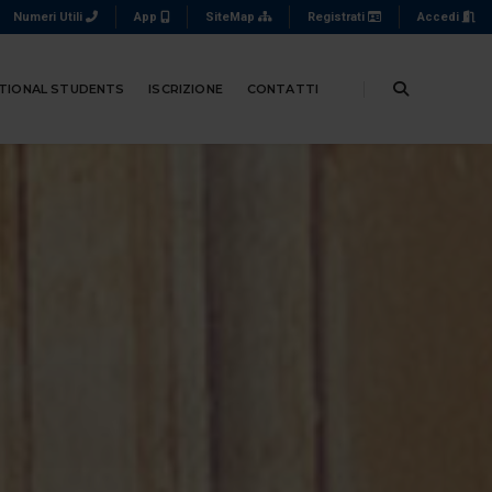
Numeri Utili
App
SiteMap
Registrati
Accedi
TIONAL STUDENTS
ISCRIZIONE
CONTATTI