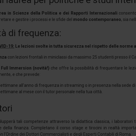
rea in Scienze della Politica e dei Rapporti Internazionali
consento
retare e gestire i processi e le sfide del
mondo contemporaneo
, sia ne
à di frequenza:
VID-19:
Le lezioni svolte in tutta sicurezza nel rispetto delle norme 
enza
con lezioni frontali in miniclassi da massimo 25 studenti presso il
Full Immersion (novità!)
che offre la possibilità di frequentare le lez
mente, e che prevede:
settimane all'anno di frequenza in streaming o in presenza nella sede d
settimane al mese con il tutor personale nella tua città.
ori
lupperà tali competenze attraverso la didattica classica, i laboratori t
e della finanza. Completano il corso stage e tirocini in realtà import
 l’Ordine dei Dottori Commercialisti e degli Esperti Contabili di Roma.