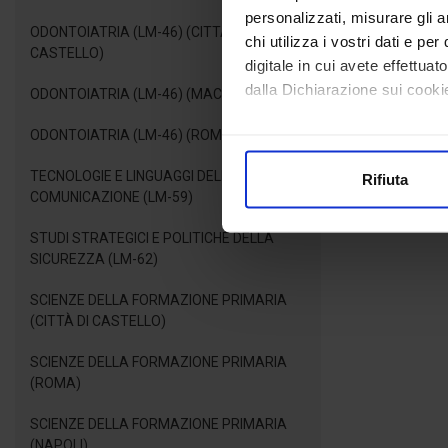
personalizzati, misurare gli an
ODONTOIATRIA (LM-46) (CITTÀ DI
chi utilizza i vostri dati e pe
CASTELLO)
digitale in cui avete effettua
dalla Dichiarazione sui cookie
ODONTOIATRIA (LM-46) (MACERATA)
ODONTOIATRIA (LM-46) (ROMA)
Con il tuo consenso, vorrem
raccogliere informazioni
TECNOLOGIE E LINGUAGGI DELLA
Rifiuta
Identificare il tuo dispos
COMUNICAZIONE (LM-59)
Approfondisci come vengono el
STUDI STRATEGICI E POLITICHE DELLA
modificare o ritirare il tuo 
SICUREZZA (LM-62)
Utilizziamo i cookie per perso
SCIENZE DELLA FORMAZIONE PRIMARIA
nostro traffico. Condividiamo 
(CITTÀ DI CASTELLO)
di analisi dei dati web, pubbl
che hanno raccolto dal suo uti
SCIENZE DELLA FORMAZIONE PRIMARIA
(ROMA)
SCIENZE DELLA FORMAZIONE PRIMARIA
(NAPOLI)