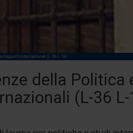
ei Rapporti Internazionali (L-36 L-16)
nze della Politica 
rnazionali (L-36 L-
i laurea per politiche e studi inter