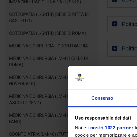
IMMAGINI E RADIOTERAPIA (L/SNT3)
OSTEOPATIA (L/SNT4) (SEDE DI CITTÀ DI
CASTELLO)
Politi
OSTEOPATIA (L/SNT4) (SEDE DI ROMA)
MEDICINA E CHIRURGIA - ODONTOIATRIA
Politi
MEDICINA E CHIRURGIA (LM-41) (SEDE DI
ROMA)
Richied
MEDICINA E CHIRURGIA (LM-41) (SEDE DI
NOVEDRATE)
MEDICINA E CHIRURGIA (LM-41) (SEDE DI
Consenso
ASCOLI PICENO)
MEDICINA E CHIRURGIA (LM-41) (SEDE DI
Uso responsabile dei dati
FANO)
Noi e
i nostri 1022 partner
t
ODONTOIATRIA (LM-46) (TUTTE LE SEDI)
cookie per memorizzare e acce