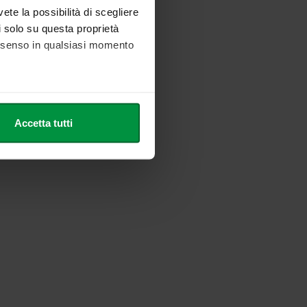
vete la possibilità di scegliere
li solo su questa proprietà
consenso in qualsiasi momento
he metro,
Accetta tutti
cifiche (impronte digitali).
ezione dettagli
. Puoi
l media e per analizzare il
nostri partner che si occupano
azioni che ha fornito loro o