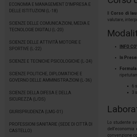
ECONOMIA E MANAGEMENT D’IMPRESA E
DELLE ISTITUZIONI (L-18)
Il
Corso di lau
valutare, interp
SCIENZE DELLE COMUNICAZIONI, MEDIA E
TECNOLOGIE DIGITALI (L-20)
Modalit
SCIENZE DELLE ATTIVITÀ MOTORIE E
INFO CO
SPORTIVE (L-22)
In Pres
SCIENZE E TECNICHE PSICOLOGICHE (L-24)
Formula 
SCIENZE POLITICHE, DIPLOMATICHE E
ripetuta
GOVERNO DELLE AMMINISTRAZIONI (L-36)
6 
3 
SCIENZE DELLA DIFESA E DELLA
SICUREZZA (L/DS)
Laborat
GIURISPRUDENZA (LMG-01)
Lo studente svi
PROFESSIONI SANITARIE (SEDE DI CITTÀ DI
dell’economia 
CASTELLO)
convenzione con