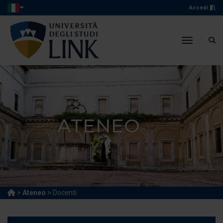
Accedi
toggle n
ATENEO
>
Ateneo
> Docenti