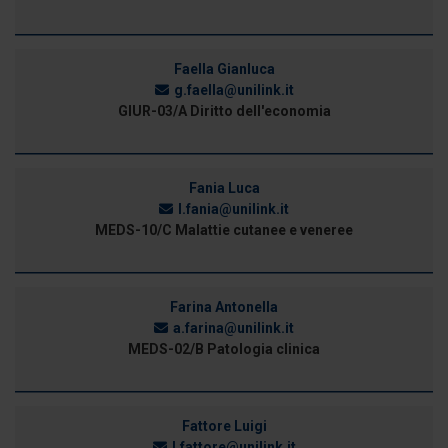
Faella Gianluca
g.faella@unilink.it
GIUR-03/A Diritto dell'economia
Fania Luca
l.fania@unilink.it
MEDS-10/C Malattie cutanee e veneree
Farina Antonella
a.farina@unilink.it
MEDS-02/B Patologia clinica
Fattore Luigi
l.fattore@unilink.it