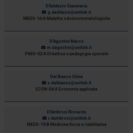
dalla Dichiarazione sui cookie.
D'Addazio Gianmaria
g.daddazio@unilink.it
MEDS-16/A Malattie odontostomatologiche
Utilizziamo i cookie per personalizzare contenuti ed
annunci, per fornire funzionalità dei social media e per
analizzare il nostro traffico. Condividiamo inoltre
D'Agostini Marco
informazioni sul modo in cui utilizza il nostro sito con i
m.dagostini@unilink.it
nostri partner che si occupano di analisi dei dati web,
PAED-02/A Didattica e pedagogia speciale
pubblicità e social media, i quali potrebbero combinarle
con altre informazioni che ha fornito loro o che hanno
raccolto dal suo utilizzo dei loro servizi.
Dal Bianco Silvia
s.dalbianco@unilink.it
ECON-04/A Economia applicata
D'Ambrosi Riccardo
r.dambrosi@unilink.it
MEDS-19/B Medicina fisica e riabilitativa