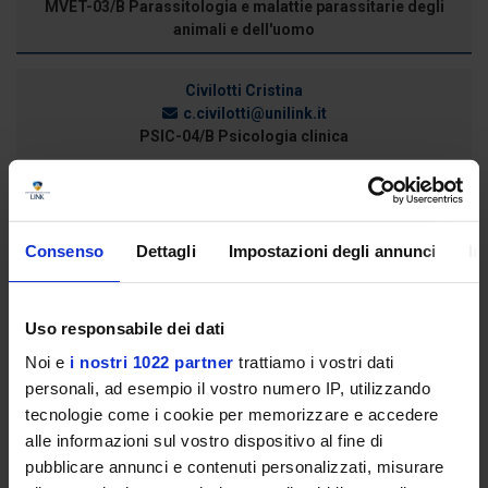
MVET-03/B Parassitologia e malattie parassitarie degli
animali e dell'uomo
Civilotti Cristina
c.civilotti@unilink.it
PSIC-04/B Psicologia clinica
Conforti Claudio
c.conforti@unilink.it
Consenso
Dettagli
Impostazioni degli annunci
In
MEDS-10/C Malattie cutanee e veneree
Uso responsabile dei dati
Consalvi Sara
Noi e
i nostri 1022 partner
trattiamo i vostri dati
s.consalvi@unilink.it
personali, ad esempio il vostro numero IP, utilizzando
CHEM-07/A Chimica farmaceutica
tecnologie come i cookie per memorizzare e accedere
alle informazioni sul vostro dispositivo al fine di
pubblicare annunci e contenuti personalizzati, misurare
Costa Gianluca