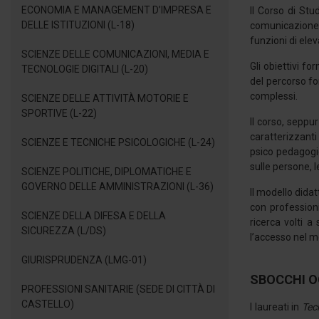
ECONOMIA E MANAGEMENT D’IMPRESA E
Il Corso di Stu
DELLE ISTITUZIONI (L-18)
comunicazione e
funzioni di ele
SCIENZE DELLE COMUNICAZIONI, MEDIA E
Gli obiettivi f
TECNOLOGIE DIGITALI (L-20)
del percorso fo
complessi.
SCIENZE DELLE ATTIVITÀ MOTORIE E
SPORTIVE (L-22)
Il corso, seppu
caratterizzanti
SCIENZE E TECNICHE PSICOLOGICHE (L-24)
psico pedagogic
sulle persone, l
SCIENZE POLITICHE, DIPLOMATICHE E
GOVERNO DELLE AMMINISTRAZIONI (L-36)
Il modello dida
con professioni
SCIENZE DELLA DIFESA E DELLA
ricerca volti a
SICUREZZA (L/DS)
l’accesso nel m
GIURISPRUDENZA (LMG-01)
SBOCCHI O
PROFESSIONI SANITARIE (SEDE DI CITTÀ DI
CASTELLO)
I laureati in
Tec