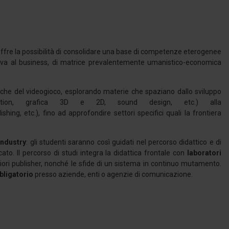
. Offre la possibilità di consolidare una base di competenze eterogenee
ativa al business, di matrice prevalentemente umanistico-economica
ipiche del videogioco, esplorando materie che spaziano dallo sviluppo
ction, grafica 3D e 2D, sound design, etc.) alla
ng, etc.), fino ad approfondire settori specifici quali la frontiera
ndustry
: gli studenti saranno così guidati nel percorso didattico e di
o. Il percorso di studi integra la didattica frontale con
laboratori
iori publisher, nonché le sfide di un sistema in continuo mutamento.
bligatorio
presso aziende, enti o agenzie di comunicazione.