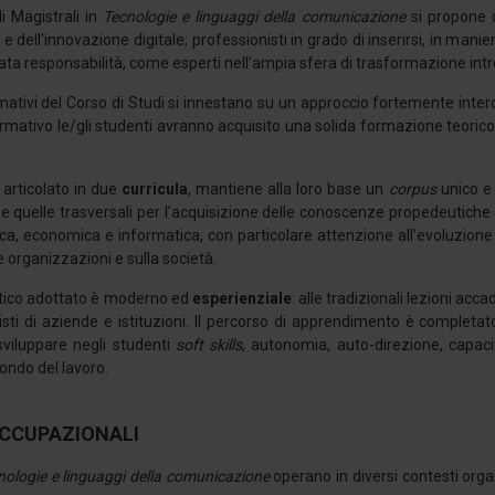
di Magistrali in
Tecnologie e linguaggi della comunicazione
si propone d
 dell'innovazione digitale; professionisti in grado di inserirsi, in manie
vata responsabilità, come esperti nell’ampia sfera di trasformazione int
ormativi del Corso di Studi si innestano su un approccio fortemente interd
rmativo le/gli studenti avranno acquisito una solida formazione teorico
r articolato in due
curricula
, mantiene alla loro base un
corpus
unico e 
 e quelle trasversali per l’acquisizione delle conoscenze propedeutiche al
a, economica e informatica, con particolare attenzione all’evoluzione de
e organizzazioni e sulla società.
ttico adottato è moderno ed
esperienziale
: alle tradizionali lezioni ac
sti di aziende e istituzioni. Il percorso di apprendimento è completat
 sviluppare negli studenti
soft skills
, autonomia, auto-direzione, capaci
ondo del lavoro.
CCUPAZIONALI
nologie e linguaggi della comunicazione
operano in diversi contesti organ