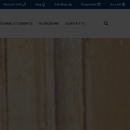
Numeri Utili
App
SiteMap
Registrati
Accedi
TIONAL STUDENTS
ISCRIZIONE
CONTATTI