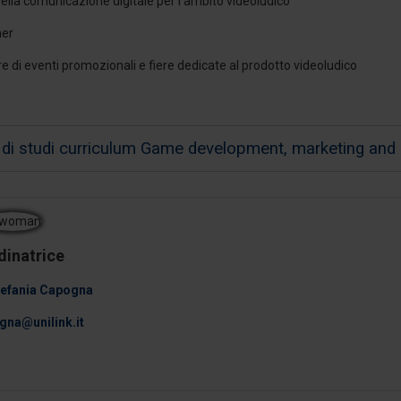
lla comunicazione digitale per l'ambito videoludico
ner
 di eventi promozionali e fiere dedicate al prodotto videoludico
 di studi curriculum Game development, marketing an
dinatrice
tefania Capogna
gna@unilink.it