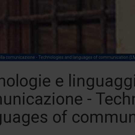
della comunicazione - Technologies and languages of communication (L
nologie e linguaggi
unicazione - Tech
guages of commun