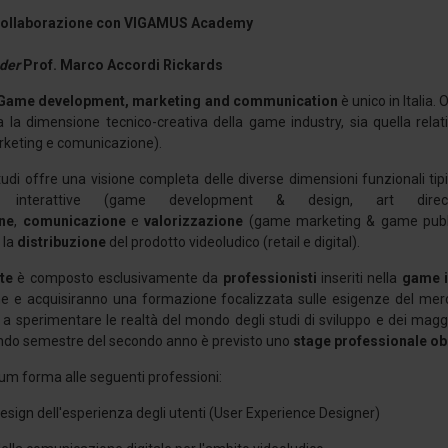
 collaborazione con VIGAMUS Academy
der
Prof. Marco Accordi Rickards
Game development, marketing and communication
è unico in Italia
a la dimensione tecnico-creativa della game industry, sia quella rel
arketing e comunicazione).
studi offre una visione completa delle diverse dimensioni funzionali t
e interattive (game development & design, art dire
ne
,
comunicazione
e
valorizzazione
(game marketing & game publishi
 la
distribuzione
del prodotto videoludico (retail e digital).
te
è composto esclusivamente da
professionisti
inseriti nella
game i
e e acquisiranno una formazione focalizzata sulle esigenze del mercat
 a sperimentare le realtà del mondo degli studi di sviluppo e dei magg
ondo semestre del secondo anno è previsto uno
stage professionale ob
um forma alle seguenti professioni:
esign dell'esperienza degli utenti (User Experience Designer)