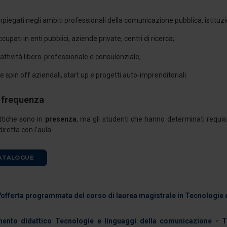
piegati negli ambiti professionali della comunicazione pubblica, istituzio
cupati in enti pubblici, aziende private, centri di ricerca;
attività libero-professionale e consulenziale;
e spin off aziendali, start up e progetti auto-imprenditoriali.
 frequenza
attiche sono in
presenza
, ma gli studenti che hanno determinati requi
iretta con l'aula.
ATALOGUE
'offerta programmata del corso di laurea magistrale in Tecnologie
nto didattico Tecnologie e linguaggi della comunicazione - T