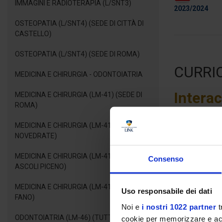
IMMAGINI E RADIOTERAPIA (L/SNT3)
2023/2024
OSTEOPATIA (L/SNT4) (SEDE DI CITTÀ DI
CASTELLO)
OSTEOPATIA (L/SNT4) (SEDE DI ROMA)
CURRI
MEDICINA E CHIRURGIA - ODONTOIATRIA
Interac
MEDICINA E CHIRURGIA (LM-41) (SEDE DI
ROMA)
Il curriculum
In
MEDICINA E CHIRURGIA (LM-41) (SEDE DI
digitale
, con 
NOVEDRATE)
trasformazione d
MEDICINA E CHIRURGIA (LM-41) (SEDE DI
Questo curric
Consenso
ASCOLI PICENO)
realizzazione, 
formativo inte
MEDICINA E CHIRURGIA (LM-41) (SEDE DI
interdisciplinar
Uso responsabile dei dati
FANO)
Noi e
i nostri 1022 partner
t
La partecipazi
ODONTOIATRIA (LM-46) (TUTTE LE SEDI)
abilità pratich
cookie per memorizzare e acce