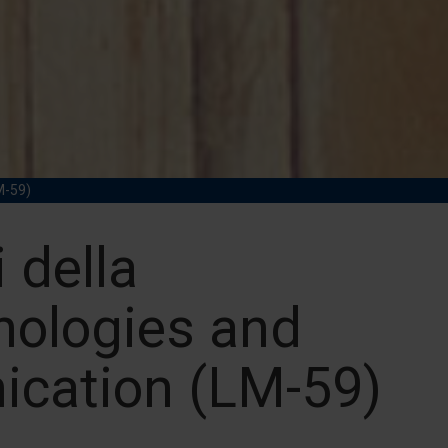
M-59)
 della
nologies and
ication (LM-59)