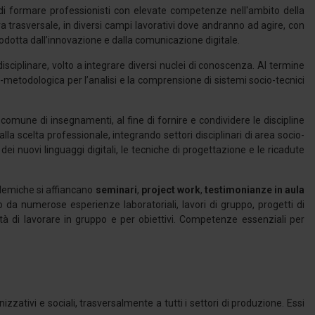
i formare professionisti con elevate competenze nell'ambito della
ra trasversale, in diversi campi lavorativi dove andranno ad agire, con
rodotta dall’innovazione e dalla comunicazione digitale.
isciplinare, volto a integrare diversi nuclei di conoscenza. Al termine
-metodologica per l’analisi e la comprensione di sistemi socio-tecnici
comune di insegnamenti, al fine di fornire e condividere le discipline
la scelta professionale, integrando settori disciplinari di area socio-
i nuovi linguaggi digitali, le tecniche di progettazione e le ricadute
cademiche si affiancano
seminari
,
project work
,
testimonianze in aula
o da numerose esperienze laboratoriali, lavori di gruppo, progetti di
tà di lavorare in gruppo e per obiettivi. Competenze essenziali per
izzativi e sociali, trasversalmente a tutti i settori di produzione. Essi