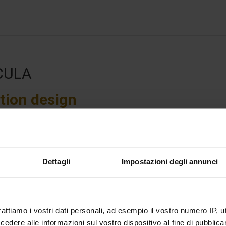
CULA
tion design
teraction design
ha l’obiettivo di offrire una solida formazione teori
particolare riferimento ai processi sociologici e ai linguaggi dei m
igitale e dei suoi effetti sulla comunicazione, sui processi e i sistemi s
ulum si focalizza sul complesso insieme di
conoscenze tecniche
Dettagli
Impostazioni degli annunci
alla valutazione e alla valorizzazione di
prodotti interattivi e serviz
gra in maniera sinergica gli insegnamenti tecnico-specialistici con q
e.
rattiamo i vostri dati personali, ad esempio il vostro numero IP, 
one in aula di
professionisti del settore
e le numerose
esperienze la
e, finalizzate all’apprendimento di tecniche e strumenti creativi, prog
dere alle informazioni sul vostro dispositivo al fine di pubblica