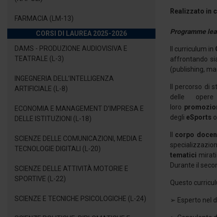
Realizzato in
FARMACIA (LM-13)
Programme lea
CORSI DI LAUREA 2025-2026
DAMS - PRODUZIONE AUDIOVISIVA E
Il curriculum in
TEATRALE (L-3)
affrontando si
(publishing, m
INGEGNERIA DELL’INTELLIGENZA
Il percorso di 
ARTIFICIALE (L-8)
delle oper
loro
promozio
ECONOMIA E MANAGEMENT D’IMPRESA E
degli
eSports
o
DELLE ISTITUZIONI (L-18)
Il
corpo docen
SCIENZE DELLE COMUNICAZIONI, MEDIA E
specializzazion
TECNOLOGIE DIGITALI (L-20)
tematici
mirati
Durante il sec
SCIENZE DELLE ATTIVITÀ MOTORIE E
SPORTIVE (L-22)
Questo curricul
SCIENZE E TECNICHE PSICOLOGICHE (L-24)
➢ Esperto nel d