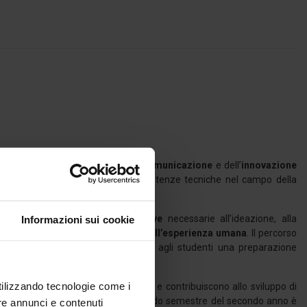
co-metodologica nel settore della
comunicazione
e dell’
innovazione
edia, e adeguate conoscenze e competenze tecniche nel campo della
ocio-tecnici.
,
scientifiche
,
creative
e
produttive
necessarie all’ideazione, alla
Informazioni sui cookie
i, secondo un approccio centrato sull’esperienza umana
. Il percorso
uelli socio-economici per garantire agli studenti una preparazione
utilizzando tecnologie come i
boratoriali
completano il percorso e contribuiscono allo sviluppo di
ettuali e manageriali. Durante il secondo semestre del secondo anno è
re annunci e contenuti