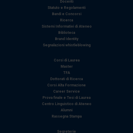
modificare o ritirare il tuo consenso in qualsiasi momento
Docenti
dalla Dichiarazione sui cookie.
Statuto e Regolamenti
Bandi e Concorsi
Ricerca
Utilizziamo i cookie per personalizzare contenuti ed
Sistemi Informativi di Ateneo
annunci, per fornire funzionalità dei social media e per
Biblioteca
analizzare il nostro traffico. Condividiamo inoltre
Brand Identity
informazioni sul modo in cui utilizza il nostro sito con i
Segnalazioni whistleblowing
nostri partner che si occupano di analisi dei dati web,
pubblicità e social media, i quali potrebbero combinarle
Corsi di Laurea
con altre informazioni che ha fornito loro o che hanno
Master
raccolto dal suo utilizzo dei loro servizi.
TFA
Dottorati di Ricerca
Corsi Alta Formazione
Career Service
Prova finale e Tesi di Laurea
Centro Linguistico di Ateneo
Alumni
Rassegna Stampa
Segreterie