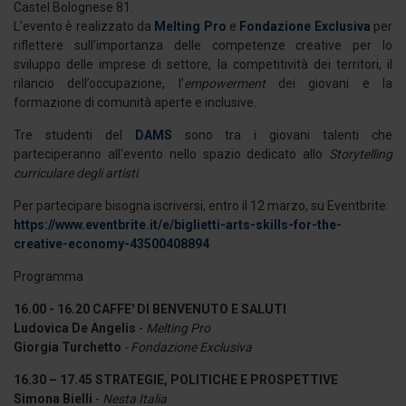
Castel Bolognese 81.
L'evento è realizzato da
Melting Pro
e
Fondazione Exclusiva
per
riflettere sull’importanza delle competenze creative per lo
sviluppo delle imprese di settore, la competitività dei territori, il
rilancio dell’occupazione, l’
empowerment
dei giovani e la
formazione di comunità aperte e inclusive.
Tre studenti del
DAMS
sono tra i giovani talenti che
parteciperanno all'evento nello spazio dedicato allo
Storytelling
curriculare degli artisti
.
Per partecipare bisogna iscriversi, entro il 12 marzo, su Eventbrite:
https://www.eventbrite.it/e/biglietti-arts-skills-for-the-
creative-economy-43500408894
Programma
16.00 - 16.20 CAFFE' DI BENVENUTO E SALUTI
Ludovica De Angelis
-
Melting Pro
Giorgia Turchetto
- Fondazione Exclusiva
16.30 – 17.45 STRATEGIE, POLITICHE E PROSPETTIVE
Simona Bielli
-
Nesta Italia