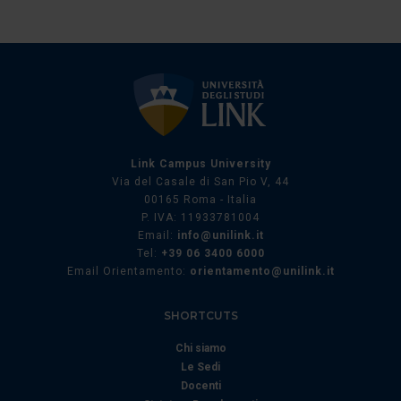
dalla Dichiarazione sui cookie.
Utilizziamo i cookie per personalizzare contenuti ed
annunci, per fornire funzionalità dei social media e per
analizzare il nostro traffico. Condividiamo inoltre
informazioni sul modo in cui utilizza il nostro sito con i
nostri partner che si occupano di analisi dei dati web,
pubblicità e social media, i quali potrebbero combinarle
Link Campus University
Via del Casale di San Pio V, 44
con altre informazioni che ha fornito loro o che hanno
00165 Roma - Italia
raccolto dal suo utilizzo dei loro servizi.
P. IVA: 11933781004
Email:
info@unilink.it
Tel:
+39 06 3400 6000
Email Orientamento:
orientamento@unilink.it
SHORTCUTS
Chi siamo
Le Sedi
Docenti