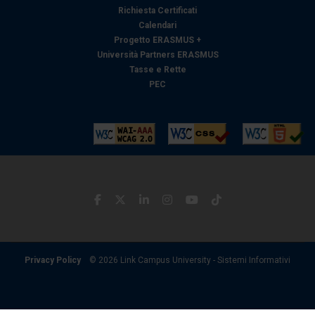
Richiesta Certificati
Calendari
Progetto ERASMUS +
Università Partners ERASMUS
Tasse e Rette
PEC
Privacy Policy
© 2026 Link Campus University - Sistemi Informativi