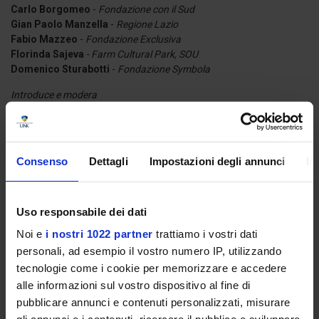
Carlo Borgomeo
-
Fondazione con il Sud
Gian Paolo Manzella
-
Regione Lazio
Fabio Mazzeo
-
Fondazione Exclusiva
Florinda Sajeva
- Farm Cultural Park, SOU
Domenico Sturabotti
-
Fondazione Symbola
Introduce e modera
Maura Romano
-
Melting Pro
17.30–18.30 ESPERIENZE SUL CAMPO: PAROLA AGLI
OPERATORI
Consenso
Dettagli
Impostazioni degli annunci
In
Eugenia Ferrara
-
Fondazione Golinelli
Gaetano Giunta
-
Fondazione Comunità di Messina
Paolo Nardi
-
Cometa Formazione
Giorgia Turchetto
-
Fondazione Exclusiva
Uso responsabile dei dati
Noi e
i nostri 1022 partner
trattiamo i vostri dati
Introduce e modera
personali, ad esempio il vostro numero IP, utilizzando
Francesca Neri
-
Fondazione Exclusiva
tecnologie come i cookie per memorizzare e accedere
18.30–19.00 ARTS FOCUS: PAROLA AI PARTNER
alle informazioni sul vostro dispositivo al fine di
pubblicare annunci e contenuti personalizzati, misurare
Silvia Fanti
-
Fondazione Villa Montesca (Italia)
Katerina Kostakou
-
Eurotrainig (Grecia)