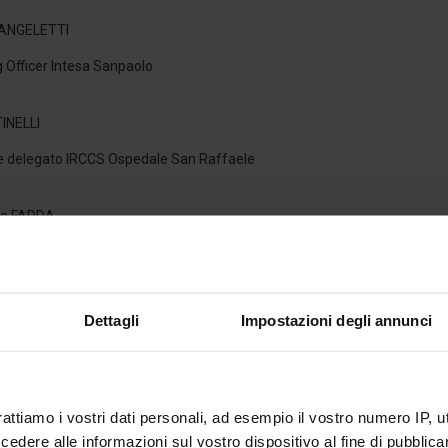
 ANGELETTI
 Officer Intesa Sanpaolo
TINELLI
 delegato IRCCS Ospedale San Raffaele
zia FADDA
ration di Medio e Lungo Termine Terna SpA
esa FORNARO
Dettagli
Impostazioni degli annunci
l'Istituto Nazionale di Astrofisica
etta RIPA
rattiamo i vostri dati personali, ad esempio il vostro numero IP, 
 Officer, Enel X Way
dere alle informazioni sul vostro dispositivo al fine di pubblica