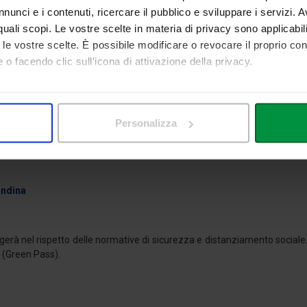
nunci e i contenuti, ricercare il pubblico e sviluppare i servizi. A
r quali scopi. Le vostre scelte in materia di privacy sono applicabi
to le vostre scelte. È possibile modificare o revocare il proprio 
 o facendo clic sull'icona di attivazione della privacy.
REZZA
mo anche:
 sulla tua posizione geografica, con un'approssimazione di qualc
Personalizza
itivo, scansionandolo attivamente alla ricerca di caratteristiche spe
ganizzative si prega di confermare la presenza entro lunedì 2 maggio p.
aborati i tuoi dati personali e imposta le tue preferenze nella
s
consenso in qualsiasi momento dalla Dichiarazione sui cookie.
andina
nalizzare contenuti ed annunci, per fornire funzionalità dei socia
inoltre informazioni sul modo in cui utilizza il nostro sito con i 
icità e social media, i quali potrebbero combinarle con altre inform
lgerà nel rispetto delle normative di sicurezza e distanziamento sociale.
lizzo dei loro servizi.
 (Green Pass).