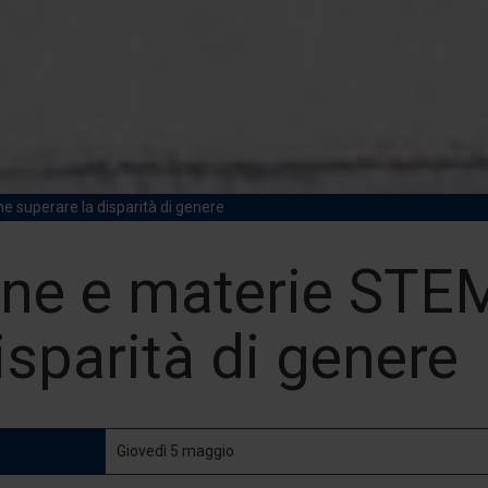
 superare la disparità di genere
ne e materie STE
isparità di genere
Giovedì 5 maggio