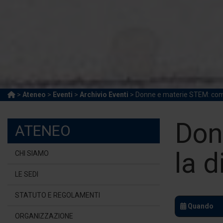
>
Ateneo
>
Eventi
>
Archivio Eventi
> Donne e materie STEM: come
Don
ATENEO
la d
CHI SIAMO
LE SEDI
STATUTO E REGOLAMENTI
Quando
ORGANIZZAZIONE