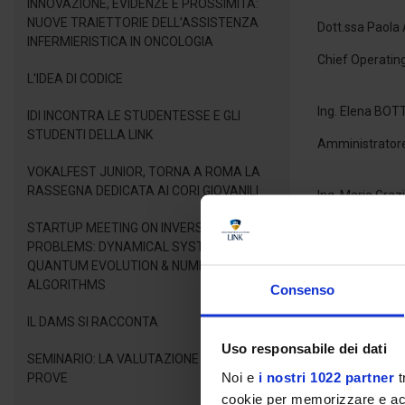
INNOVAZIONE, EVIDENZE E PROSSIMITÀ:
NUOVE TRAIETTORIE DELL’ASSISTENZA
Dott.ssa Paola
INFERMIERISTICA IN ONCOLOGIA
Chief Operating
L'IDEA DI CODICE
Ing. Elena BOT
IDI INCONTRA LE STUDENTESSE E GLI
STUDENTI DELLA LINK
Amministratore
VOKALFEST JUNIOR, TORNA A ROMA LA
RASSEGNA DEDICATA AI CORI GIOVANILI
Ing. Maria Gra
STARTUP MEETING ON INVERSE LINEAR
Specialist Ope
PROBLEMS: DYNAMICAL SYSTEMS,
QUANTUM EVOLUTION & NUMERICAL
Dott.ssa. Ter
ALGORITHMS
Consenso
Ricercatrice del
IL DAMS SI RACCONTA
Uso responsabile dei dati
SEMINARIO: LA VALUTAZIONE DELLE
Dott.ssa Elisab
Noi e
i nostri 1022 partner
t
PROVE
Chief Executive
cookie per memorizzare e acce