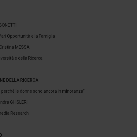
 BONETTI
Pari Opportunità e la Famiglia
 Cristina MESSA
iversità e della Ricerca
NE DELLA RICERCA
 perché le donne sono ancora in minoranza”
andra GHISLERI
media Research
O