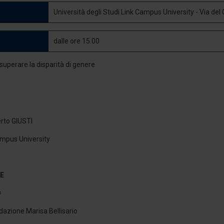
Università degli Studi Link Campus University - Via d
dalle ore 15.00
erto GIUSTI
ampus University
E
O
azione Marisa Bellisario