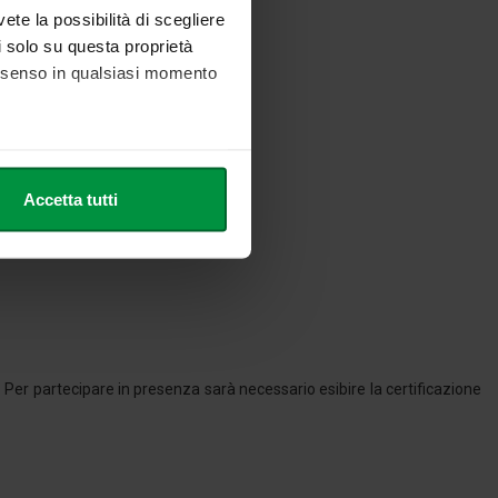
vete la possibilità di scegliere
li solo su questa proprietà
consenso in qualsiasi momento
he metro,
Accetta tutti
cifiche (impronte digitali).
v. a:
eventi@unilink.it
ezione dettagli
. Puoi
l media e per analizzare il
nostri partner che si occupano
azioni che ha fornito loro o
 Per partecipare in presenza sarà necessario esibire la certificazione