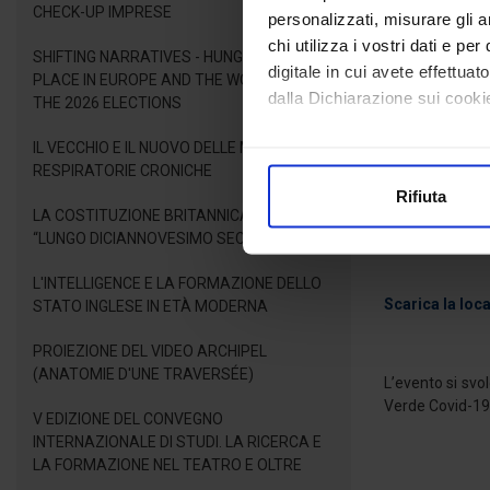
CHECK-UP IMPRESE
personalizzati, misurare gli an
chi utilizza i vostri dati e pe
SHIFTING NARRATIVES - HUNGARY'S NEW
MODERA
digitale in cui avete effettua
PLACE IN EUROPE AND THE WORLD AFTER
dalla Dichiarazione sui cookie
THE 2026 ELECTIONS
Silvia VACCA
Giornalista Tg2
IL VECCHIO E IL NUOVO DELLE MALATTIE
Con il tuo consenso, vorrem
RESPIRATORIE CRONICHE
raccogliere informazioni
Rifiuta
Identificare il tuo dispos
LA COSTITUZIONE BRITANNICA NEL
Per esigenze or
Approfondisci come vengono el
“LUNGO DICIANNOVESIMO SECOLO”
modificare o ritirare il tuo 
L'INTELLIGENCE E LA FORMAZIONE DELLO
Scarica la loc
STATO INGLESE IN ETÀ MODERNA
Utilizziamo i cookie per perso
nostro traffico. Condividiamo 
PROIEZIONE DEL VIDEO ARCHIPEL
di analisi dei dati web, pubbl
(ANATOMIE D'UNE TRAVERSÉE)
L’evento si svo
che hanno raccolto dal suo uti
Verde Covid-19
V EDIZIONE DEL CONVEGNO
INTERNAZIONALE DI STUDI. LA RICERCA E
LA FORMAZIONE NEL TEATRO E OLTRE