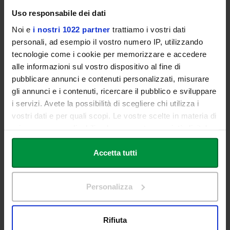
Specialista in Chirurgia generale, perfezionato in Chirurgia plastica
(San Paolo, Brasile).
Uso responsabile dei dati
Noi e
i nostri 1022 partner
trattiamo i vostri dati
Libero professionista a Roma.
personali, ad esempio il vostro numero IP, utilizzando
Autore di oltre 150 pubblicazioni scientifiche.
tecnologie come i cookie per memorizzare e accedere
alle informazioni sul vostro dispositivo al fine di
Relatore in oltre 200 congressi nazionali e internazionali.
pubblicare annunci e contenuti personalizzati, misurare
Co-autore di due libri.
gli annunci e i contenuti, ricercare il pubblico e sviluppare
i servizi. Avete la possibilità di scegliere chi utilizza i
Chirurgo plastico volontario in 20 missioni umanitarie (dal 2007 a
vostri dati e per quali scopi. Le vostre scelte in materia di
oggi).
privacy sono applicabili solo su questa proprietà digitale
Docente in due Master di II livello.
in cui avete effettuato le vostre scelte. È possibile
modificare o revocare il proprio consenso in qualsiasi
Accetta tutti
Presidente AICPE (2022–2024), Associazione Italiana di Chirurgia
Plastica Estetica.
momento dalla Dichiarazione sui cookie o facendo clic
sull'icona di attivazione della privacy.
Personalizza
Ernesto Maria BUCCHERI
Con il tuo consenso, vorremmo anche:
raccogliere informazioni sulla tua posizione
Specialista in Chirurgia Plastica Ricostruttiva ed Estetica.
Rifiuta
geografica, con un'approssimazione di qualche