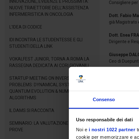
INNOVAZIONE, EVIDENZE E PROSSIMITÀ:
Consigliere per 
NUOVE TRAIETTORIE DELL’ASSISTENZA
INFERMIERISTICA IN ONCOLOGIA
Dott. Fabio 
già Magistrato 
L'IDEA DI CODICE
Dott. Enea FR
IDI INCONTRA LE STUDENTESSE E GLI
Dirigente e Re
STUDENTI DELLA LINK
Giuseppe DAL
VOKALFEST JUNIOR, TORNA A ROMA LA
Ceo di Duepunt
RASSEGNA DEDICATA AI CORI GIOVANILI
Dott. Giancarl
STARTUP MEETING ON INVERSE LINEAR
Financial advi
PROBLEMS: DYNAMICAL SYSTEMS,
QUANTUM EVOLUTION & NUMERICAL
ALGORITHMS
Consenso
Per seguire l’e
IL DAMS SI RACCONTA
Uso responsabile dei dati
SEMINARIO: LA VALUTAZIONE DELLE
SCARIC
Noi e
i nostri 1022 partner
t
PROVE
cookie per memorizzare e acce