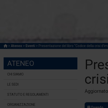
>
Ateneo
>
Eventi
> Presentazione del libro "Codice della crisi d'i
Pres
ATENEO
cris
CHI SIAMO
LE SEDI
Aggiornato
STATUTO E REGOLAMENTI
ORGANIZZAZIONE
Quando