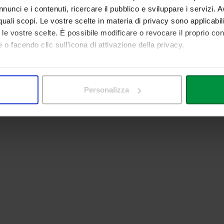
nunci e i contenuti, ricercare il pubblico e sviluppare i servizi. A
r quali scopi. Le vostre scelte in materia di privacy sono applicabi
to le vostre scelte. È possibile modificare o revocare il proprio 
 o facendo clic sull'icona di attivazione della privacy.
mo anche:
 sulla tua posizione geografica, con un'approssimazione di qualc
Personalizza
itivo, scansionandolo attivamente alla ricerca di caratteristiche spe
aborati i tuoi dati personali e imposta le tue preferenze nella
s
consenso in qualsiasi momento dalla Dichiarazione sui cookie.
nalizzare contenuti ed annunci, per fornire funzionalità dei socia
inoltre informazioni sul modo in cui utilizza il nostro sito con i 
icità e social media, i quali potrebbero combinarle con altre inform
lizzo dei loro servizi.