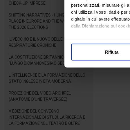
CHECK-UP IMPRESE
personalizzati, misurare gli an
chi utilizza i vostri dati e pe
SHIFTING NARRATIVES - HUNGARY'S NEW
digitale in cui avete effettua
PLACE IN EUROPE AND THE WORLD AFTER
dalla Dichiarazione sui cookie
THE 2026 ELECTIONS
IL VECCHIO E IL NUOVO DELLE MALATTIE
Con il tuo consenso, vorrem
RESPIRATORIE CRONICHE
raccogliere informazioni
Rifiuta
Identificare il tuo dispos
LA COSTITUZIONE BRITANNICA NEL
Approfondisci come vengono el
“LUNGO DICIANNOVESIMO SECOLO”
modificare o ritirare il tuo 
L'INTELLIGENCE E LA FORMAZIONE DELLO
STATO INGLESE IN ETÀ MODERNA
Utilizziamo i cookie per perso
nostro traffico. Condividiamo 
PROIEZIONE DEL VIDEO ARCHIPEL
di analisi dei dati web, pubbl
(ANATOMIE D'UNE TRAVERSÉE)
che hanno raccolto dal suo uti
V EDIZIONE DEL CONVEGNO
INTERNAZIONALE DI STUDI. LA RICERCA E
LA FORMAZIONE NEL TEATRO E OLTRE