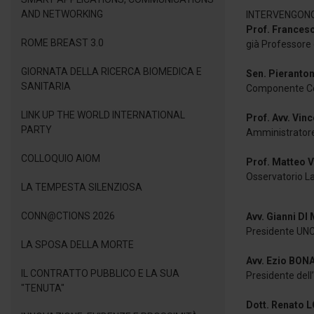
AND NETWORKING
INTERVENGON
Prof. France
ROME BREAST 3.0
già Professore 
GIORNATA DELLA RICERCA BIOMEDICA E
Sen. Pieranto
SANITARIA
Componente Co
LINK UP THE WORLD INTERNATIONAL
Prof. Avv. Vi
PARTY
Amministrator
COLLOQUIO AIOM
Prof. Matteo 
Osservatorio La
LA TEMPESTA SILENZIOSA
CONN@CTIONS 2026
Avv. Gianni D
Presidente UNC
LA SPOSA DELLA MORTE
Avv. Ezio BON
IL CONTRATTO PUBBLICO E LA SUA
Presidente del
"TENUTA"
Dott. Renato 