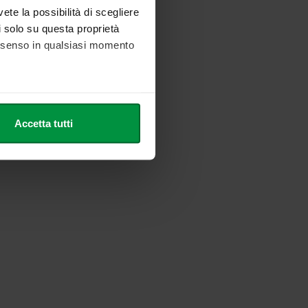
vete la possibilità di scegliere
li solo su questa proprietà
consenso in qualsiasi momento
he metro,
Accetta tutti
cifiche (impronte digitali).
ezione dettagli
. Puoi
l media e per analizzare il
nostri partner che si occupano
azioni che ha fornito loro o