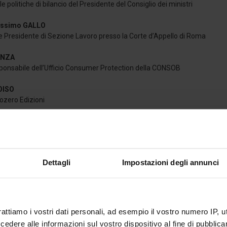
le politiche di bilancio del Presidente del Consiglio dei ministri
Massimo GALLO
e Presidente di Sezione Lavoro presso la Corte d’Appello di Roma
ANZA
sponsabile dell’Ufficio Consumer Protection della CONSOB
OISO
ozero Edizioni
o SESTINI
sor Mediterranea SpA
Dettagli
Impostazioni degli annunci
vento da remoto:
https://meet.goto.com/BIBLIOTECA_RM_LCU
A LA LOCANDINA
rattiamo i vostri dati personali, ad esempio il vostro numero IP, 
dere alle informazioni sul vostro dispositivo al fine di pubblica