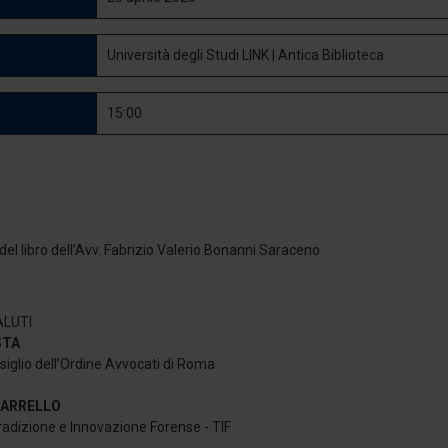
Università degli Studi LINK | Antica Biblioteca
15:00
el libro dell’Avv. Fabrizio Valerio Bonanni Saraceno
ALUTI
STA
iglio dell’Ordine Avvocati di Roma
 PARRELLO
radizione e Innovazione Forense - TIF