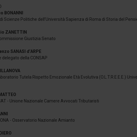
O
sco BONANNI
di Scienze Politiche dell’Università Sapienza di Roma di Storia del Pen
nio ZANETTIN
mmissione Giustizia Senato
ncenzo SANASI d’ARPE
e delegato della CONSAP
VILLANOVA
boratorio Tutela Rispetto Emozionale Età Evolutiva (O.L.T.R.E.E.E.) Uni
I MATTEO
AT - Unione Nazionale Camere Avvocati Tributaristi
ANNI
l’ONA - Osservatorio Nazionale Amianto
LOIERO