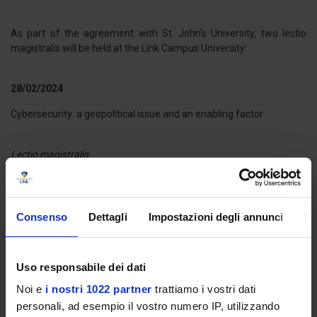
As part of the agreement with St. John's University, two lectio
magistralis will be held at the Link Campus University:
28/02/2024
Cybersecurity: a geopolitical issue and an enabling factor
Lectio magistralis
Gen. Paolo POLETTI
Consenso
Dettagli
Impostazioni degli annunci
In
29/02/2024
Can Elon Musk dethrone Delaware?
Uso responsabile dei dati
Noi e
i nostri 1022 partner
trattiamo i vostri dati
Lectio magistralis
personali, ad esempio il vostro numero IP, utilizzando