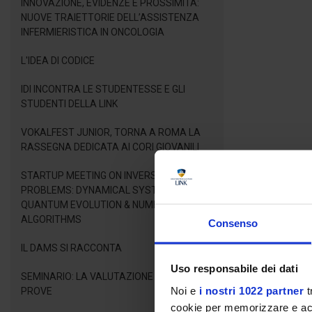
INNOVAZIONE, EVIDENZE E PROSSIMITÀ:
NUOVE TRAIETTORIE DELL’ASSISTENZA
INFERMIERISTICA IN ONCOLOGIA
L'IDEA DI CODICE
IDI INCONTRA LE STUDENTESSE E GLI
STUDENTI DELLA LINK
VOKALFEST JUNIOR, TORNA A ROMA LA
RASSEGNA DEDICATA AI CORI GIOVANILI
STARTUP MEETING ON INVERSE LINEAR
PROBLEMS: DYNAMICAL SYSTEMS,
QUANTUM EVOLUTION & NUMERICAL
ALGORITHMS
Consenso
IL DAMS SI RACCONTA
Uso responsabile dei dati
SEMINARIO: LA VALUTAZIONE DELLE
Noi e
i nostri 1022 partner
t
PROVE
cookie per memorizzare e acce