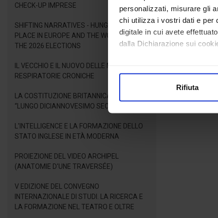
CHECK-UP IMPRESE
personalizzati, misurare gli an
chi utilizza i vostri dati e pe
SHIFTING NARRATIVES - HUNGARY'S NEW
digitale in cui avete effettua
PLACE IN EUROPE AND THE WORLD AFTER
dalla Dichiarazione sui cookie
THE 2026 ELECTIONS
IL VECCHIO E IL NUOVO DELLE MALATTIE
Con il tuo consenso, vorrem
RESPIRATORIE CRONICHE
raccogliere informazioni
Rifiuta
Identificare il tuo dispos
LA COSTITUZIONE BRITANNICA NEL
Approfondisci come vengono el
“LUNGO DICIANNOVESIMO SECOLO”
modificare o ritirare il tuo 
L'INTELLIGENCE E LA FORMAZIONE DELLO
STATO INGLESE IN ETÀ MODERNA
Utilizziamo i cookie per perso
nostro traffico. Condividiamo 
PROIEZIONE DEL VIDEO ARCHIPEL
di analisi dei dati web, pubbl
(ANATOMIE D'UNE TRAVERSÉE)
che hanno raccolto dal suo uti
V EDIZIONE DEL CONVEGNO
INTERNAZIONALE DI STUDI. LA RICERCA E
LA FORMAZIONE NEL TEATRO E OLTRE