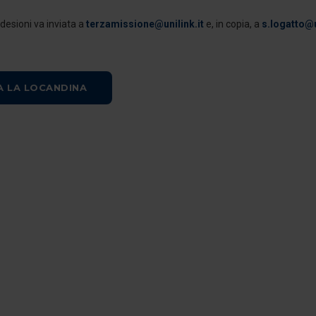
adesioni va inviata a
terzamissione@unilink.it
e, in copia, a
s.logatto@u
A LA LOCANDINA