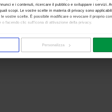
nunci e i contenuti, ricercare il pubblico e sviluppare i servizi. A
r quali scopi. Le vostre scelte in materia di privacy sono applicabi
to le vostre scelte. È possibile modificare o revocare il proprio 
 o facendo clic sull'icona di attivazione della privacy.
mo anche:
 sulla tua posizione geografica, con un'approssimazione di qualc
Personalizza
itivo, scansionandolo attivamente alla ricerca di caratteristiche spe
aborati i tuoi dati personali e imposta le tue preferenze nella
s
consenso in qualsiasi momento dalla Dichiarazione sui cookie.
nalizzare contenuti ed annunci, per fornire funzionalità dei socia
inoltre informazioni sul modo in cui utilizza il nostro sito con i 
icità e social media, i quali potrebbero combinarle con altre inform
lizzo dei loro servizi.