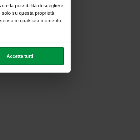
vete la possibilità di scegliere
li solo su questa proprietà
consenso in qualsiasi momento
he metro,
Accetta tutti
cifiche (impronte digitali).
ezione dettagli
. Puoi
l media e per analizzare il
nostri partner che si occupano
azioni che ha fornito loro o