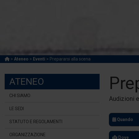
>
Ateneo
>
Eventi
> Prepararsi alla scena
Pre
ATENEO
CHI SIAMO
Audizioni e
LE SEDI
Quando
STATUTO E REGOLAMENTI
ORGANIZZAZIONE
Dove