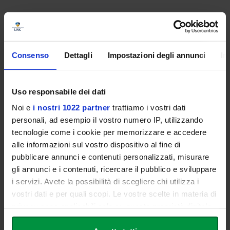
Ore 17.00
GUIDA ALL'ASCOLTO
a cura della prof.ssa Elena OLIVA
Musicologa - DAMS, Università degli Studi Link
Consenso
Dettagli
Impostazioni degli annunci
In
Ore 18.00
RECITAL
Uso responsabile dei dati
Elisabeth PLANK
Noi e
i nostri 1022 partner
trattiamo i vostri dati
personali, ad esempio il vostro numero IP, utilizzando
tecnologie come i cookie per memorizzare e accedere
alle informazioni sul vostro dispositivo al fine di
Domenica 8 MARZO
pubblicare annunci e contenuti personalizzati, misurare
gli annunci e i contenuti, ricercare il pubblico e sviluppare
i servizi. Avete la possibilità di scegliere chi utilizza i
Ore 9.00
vostri dati e per quali scopi. Le vostre scelte in materia di
ESPOSIZIONE STRUMENTI ED ACCESSORI
privacy sono applicabili solo su questa proprietà digitale
in cui avete effettuato le vostre scelte. È possibile
Dalle ore 9.00 alle 18.00