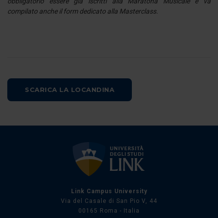
obbligatorio essere già iscritti alla Maratona Musicale e va
informazioni sul modo in cui utilizza il nostro sito con i
compilato anche il form dedicato alla Masterclass.
nostri partner che si occupano di analisi dei dati web,
pubblicità e social media, i quali potrebbero combinarle
con altre informazioni che ha fornito loro o che hanno
raccolto dal suo utilizzo dei loro servizi.
SCARICA LA LOCANDINA
Link Campus University
Via del Casale di San Pio V, 44
00165 Roma - Italia