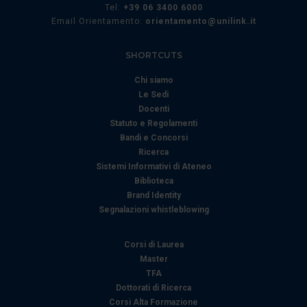
Tel:
+39 06 3400 6000
nostri partner che si occupano di analisi dei dati web,
Email Orientamento:
orientamento@unilink.it
pubblicità e social media, i quali potrebbero combinarle
con altre informazioni che ha fornito loro o che hanno
SHORTCUTS
raccolto dal suo utilizzo dei loro servizi.
Chi siamo
Le Sedi
Docenti
Statuto e Regolamenti
Bandi e Concorsi
Ricerca
Sistemi Informativi di Ateneo
Biblioteca
Brand Identity
Segnalazioni whistleblowing
Corsi di Laurea
Master
TFA
Dottorati di Ricerca
Corsi Alta Formazione