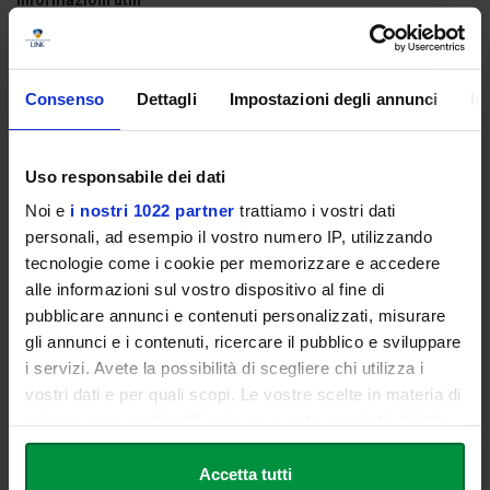
Informazioni utili
Ogni studente o studentessa Link può partecipare con
1
accompagnatore
.
La registrazione è
obbligatoria
e deve essere effettuata
Consenso
Dettagli
Impostazioni degli annunci
In
esclusivamente con l'indirizzo e-mail
istituzionale
@linkstudents
.
In fase di registrazione è necessario indicare nome, corso di
Uso responsabile dei dati
laurea, anno di iscrizione e numero di matricola.
È possibile registrare al massimo
2 persone
(studente/essa
Noi e
i nostri 1022 partner
trattiamo i vostri dati
+ accompagnatore), inserendo i dati di entrambi.
personali, ad esempio il vostro numero IP, utilizzando
tecnologie come i cookie per memorizzare e accedere
Accesso all'evento
alle informazioni sul vostro dispositivo al fine di
L'ingresso sarà consentito esclusivamente ai partecipanti
pubblicare annunci e contenuti personalizzati, misurare
correttamente registrati. All'entrata verranno effettuate verifiche
gli annunci e i contenuti, ricercare il pubblico e sviluppare
nominative sulle liste degli accreditati. Gli accompagnatori
i servizi. Avete la possibilità di scegliere chi utilizza i
dovranno presentarsi insieme allo studente o alla studentessa che
vostri dati e per quali scopi. Le vostre scelte in materia di
ha effettuato la registrazione.
privacy sono applicabili solo su questa proprietà digitale
I posti sono limitati.
in cui avete effettuato le vostre scelte. È possibile
modificare o revocare il proprio consenso in qualsiasi
Accetta tutti
Prenotati su Eventbrite: