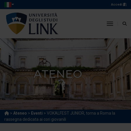
Accedi
toggle n
ATENEO
>
Ateneo
>
Eventi
> VOKALFEST JUNIOR, torna a Roma la
rassegna dedicata ai cori giovanili