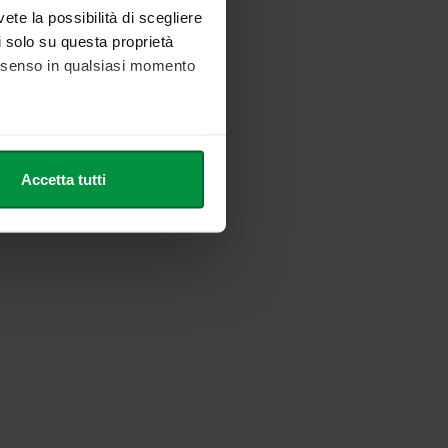
vete la possibilità di scegliere
li solo su questa proprietà
consenso in qualsiasi momento
he metro,
Accetta tutti
cifiche (impronte digitali).
ezione dettagli
. Puoi
l media e per analizzare il
nostri partner che si occupano
azioni che ha fornito loro o