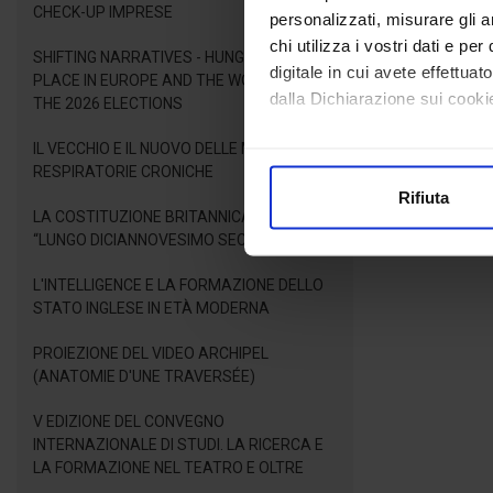
CHECK-UP IMPRESE
personalizzati, misurare gli an
chi utilizza i vostri dati e pe
SHIFTING NARRATIVES - HUNGARY'S NEW
digitale in cui avete effettua
PLACE IN EUROPE AND THE WORLD AFTER
dalla Dichiarazione sui cookie
THE 2026 ELECTIONS
IL VECCHIO E IL NUOVO DELLE MALATTIE
Con il tuo consenso, vorrem
RESPIRATORIE CRONICHE
raccogliere informazioni
Rifiuta
Identificare il tuo dispos
LA COSTITUZIONE BRITANNICA NEL
Approfondisci come vengono el
“LUNGO DICIANNOVESIMO SECOLO”
modificare o ritirare il tuo 
L'INTELLIGENCE E LA FORMAZIONE DELLO
STATO INGLESE IN ETÀ MODERNA
Utilizziamo i cookie per perso
nostro traffico. Condividiamo 
PROIEZIONE DEL VIDEO ARCHIPEL
di analisi dei dati web, pubbl
(ANATOMIE D'UNE TRAVERSÉE)
che hanno raccolto dal suo uti
V EDIZIONE DEL CONVEGNO
INTERNAZIONALE DI STUDI. LA RICERCA E
LA FORMAZIONE NEL TEATRO E OLTRE