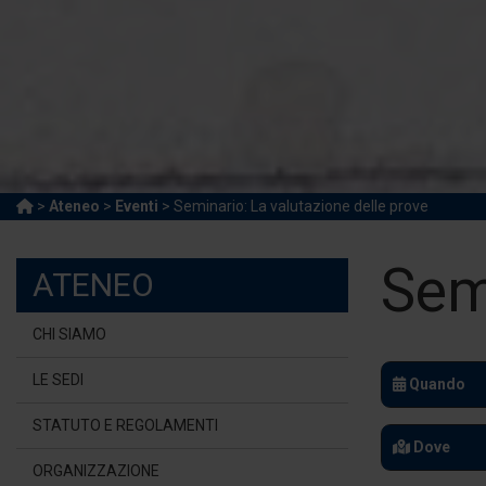
>
Ateneo
>
Eventi
> Seminario: La valutazione delle prove
Sem
ATENEO
CHI SIAMO
LE SEDI
Quando
STATUTO E REGOLAMENTI
Dove
ORGANIZZAZIONE