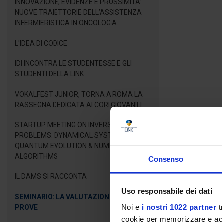
INNOVAZIONE, EVIDENZE E PROSSIMITÀ:
NUOVE TRAIETTORIE DELL’ASSISTENZA
INFERMIERISTICA IN ONCOLOGIA
L'IDEA DI CODICE
IDI INCONTRA LE STUDENTESSE E GLI
STUDENTI DELLA LINK
VOKALFEST JUNIOR, TORNA A ROMA LA
RASSEGNA DEDICATA AI CORI GIOVANILI
STARTUP MEETING ON INVERSE LINEAR
PROBLEMS: DYNAMICAL SYSTEMS,
QUANTUM EVOLUTION & NUMERICAL
ALGORITHMS
Consenso
IL DAMS SI RACCONTA
Uso responsabile dei dati
SEMINARIO: LA VALUTAZIONE DELLE
Noi e
i nostri 1022 partner
t
PROVE
cookie per memorizzare e acce