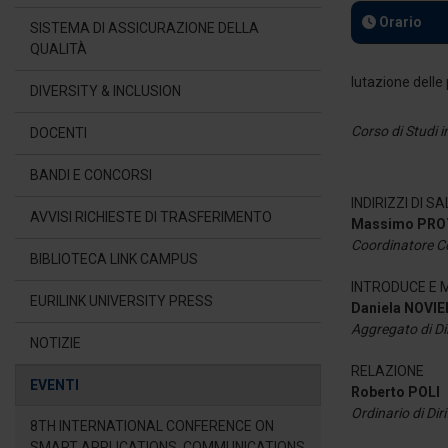
Orario
SISTEMA DI ASSICURAZIONE DELLA
QUALITÀ
DIVERSITY & INCLUSION
Corso di Studi 
DOCENTI
BANDI E CONCORSI
INDIRIZZI DI S
AVVISI RICHIESTE DI TRASFERIMENTO
Massimo PR
Coordinatore Co
BIBLIOTECA LINK CAMPUS
INTRODUCE E
EURILINK UNIVERSITY PRESS
Daniela NOVI
Aggregato di Dir
NOTIZIE
RELAZIONE
EVENTI
Roberto POLI
Ordinario di Dir
8TH INTERNATIONAL CONFERENCE ON
SMART APPLICATIONS, COMMUNICATIONS