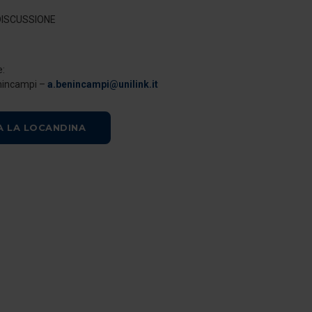
DISCUSSIONE
e:
nincampi –
a.benincampi@unilink.it
A LA LOCANDINA