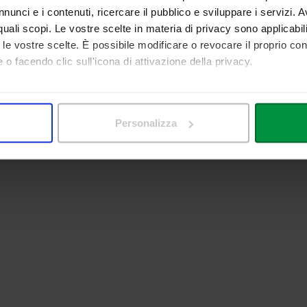
nunci e i contenuti, ricercare il pubblico e sviluppare i servizi. A
r quali scopi. Le vostre scelte in materia di privacy sono applicabi
to le vostre scelte. È possibile modificare o revocare il proprio 
 o facendo clic sull'icona di attivazione della privacy.
mo anche:
 sulla tua posizione geografica, con un'approssimazione di qualc
Personalizza
itivo, scansionandolo attivamente alla ricerca di caratteristiche spe
aborati i tuoi dati personali e imposta le tue preferenze nella
s
consenso in qualsiasi momento dalla Dichiarazione sui cookie.
nalizzare contenuti ed annunci, per fornire funzionalità dei socia
inoltre informazioni sul modo in cui utilizza il nostro sito con i 
icità e social media, i quali potrebbero combinarle con altre inform
lizzo dei loro servizi.