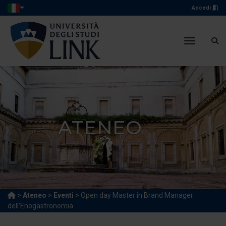
Accedi
toggle n
ATENEO
>
Ateneo
>
Eventi
> Open day Master in Brand Manager
dell'Enogastronomia