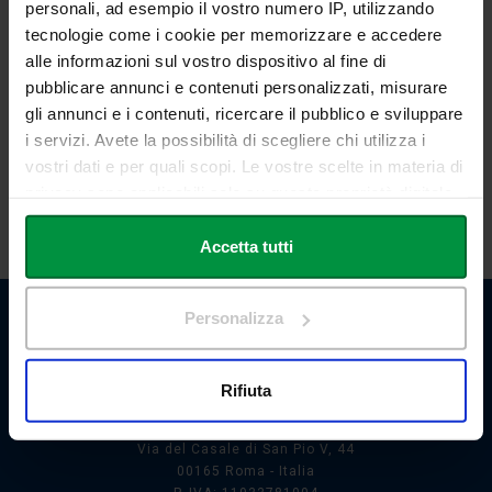
manager-dellenogastronomia-i-edizione
)
personali, ad esempio il vostro numero IP, utilizzando
tecnologie come i cookie per memorizzare e accedere
Per informazioni e
alle informazioni sul vostro dispositivo al fine di
prenotazioni:
segreteria@excellenceacademy.it
pubblicare annunci e contenuti personalizzati, misurare
gli annunci e i contenuti, ricercare il pubblico e sviluppare
i servizi. Avete la possibilità di scegliere chi utilizza i
vostri dati e per quali scopi. Le vostre scelte in materia di
privacy sono applicabili solo su questa proprietà digitale
SCARICA LA LOCANDINA
in cui avete effettuato le vostre scelte. È possibile
modificare o revocare il proprio consenso in qualsiasi
Accetta tutti
momento dalla Dichiarazione sui cookie o facendo clic
sull'icona di attivazione della privacy.
Personalizza
Con il tuo consenso, vorremmo anche:
raccogliere informazioni sulla tua posizione
Rifiuta
geografica, con un'approssimazione di qualche
Link Campus University
metro,
Via del Casale di San Pio V, 44
Identificare il tuo dispositivo, scansionandolo
00165 Roma - Italia
attivamente alla ricerca di caratteristiche specifiche