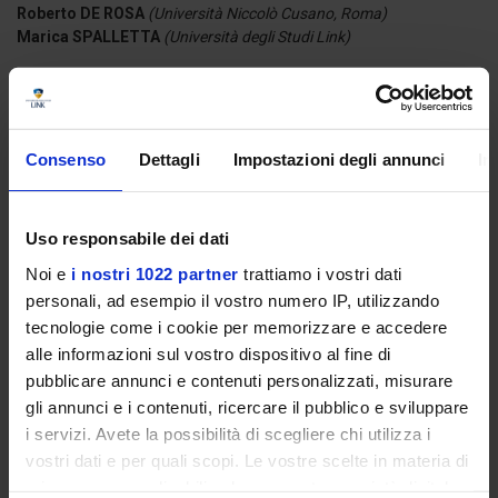
Roberto DE ROSA
(Università Niccolò Cusano, Roma)
Marica SPALLETTA
(Università degli Studi Link)
Discussant
Tommaso VISONE
(Università degli Studi Link)
Federico CASTIGLIONI
(Istituto Affari Internazionali)
Consenso
Dettagli
Impostazioni degli annunci
In
Moderano
Giorgio GRIMALDI
(Università degli Studi Link)
Filippo Maria GIORDANO
(Università degli Studi Link)
Uso responsabile dei dati
Coffee break
Noi e
i nostri 1022 partner
trattiamo i vostri dati
personali, ad esempio il vostro numero IP, utilizzando
ore 17:00
tecnologie come i cookie per memorizzare e accedere
PASSATO
alle informazioni sul vostro dispositivo al fine di
RESISTENZA EUROPEA: ALLE ORIGINI DELL’EUROPA UNITA
pubblicare annunci e contenuti personalizzati, misurare
gli annunci e i contenuti, ricercare il pubblico e sviluppare
Introducono
i servizi. Avete la possibilità di scegliere chi utilizza i
Filippo Maria GIORDANO
(Università degli Studi Link)
Giorgio GRIMALDI
(Università degli Studi Link)
vostri dati e per quali scopi. Le vostre scelte in materia di
Anna GIAMPICCOLI
(Regista)
privacy sono applicabili solo su questa proprietà digitale