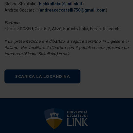
annunci, per fornire funzionalità dei social media e per
Bleona Shkullaku (
b.shkullaku@unilink.it
)
analizzare il nostro traffico. Condividiamo inoltre
Andrea Ceccarelli (
andreaceccarelli750@gmail.com
)
informazioni sul modo in cui utilizza il nostro sito con i
Partner:
nostri partner che si occupano di analisi dei dati web,
EUlink, EDCSEU, Ciak-EU!, Alizé, Euractiv Italia, Eurac Research
pubblicità e social media, i quali potrebbero combinarle
con altre informazioni che ha fornito loro o che hanno
* La presentazione e il dibattito a seguire saranno in inglese e in
raccolto dal suo utilizzo dei loro servizi.
italiano. Per facilitare il dibattito con il pubblico sarà presente un
interprete (Bleona Shkullaku) in sala.
SCARICA LA LOCANDINA