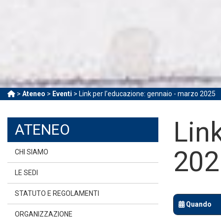
>
Ateneo
>
Eventi
> Link per l'educazione: gennaio - marzo 2025
Lin
ATENEO
202
CHI SIAMO
LE SEDI
STATUTO E REGOLAMENTI
Quando
ORGANIZZAZIONE