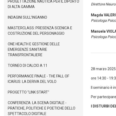
PROGETTAZIONE NAUTICA PER IL DIPORTO
Direttore Neuro
DI ALTA GAMMA
Magda VALERI
INDAGINI SULL'INGANNO
Psicologa Psic
MASTERCLASS: PRESENZA SCENICA E
Manuela VIOL
COSTRUZIONE DEL PERSONAGGIO
Psicologa Psico
ONE HEALTH E GESTIONE DELLE
EMERGENZE SANITARIE
TRANSFRONTALIERE
TORNEO DI CALCIO A 11
28 marzo 2025
PERFORMANCE FINALE - THE FALL OF
ore 14:30 - 19:
ICARUS: LA DERIVA DEL VOLO
Il seminario è i
PROGETTO "LINK START"
Per partecipar
CONFERENZA: LA SCENA DIGITALE -
I DISTURBI 
PRATICHE, POLITICHE E POETICHE DELLO
SPETTACOLO DIGITALE