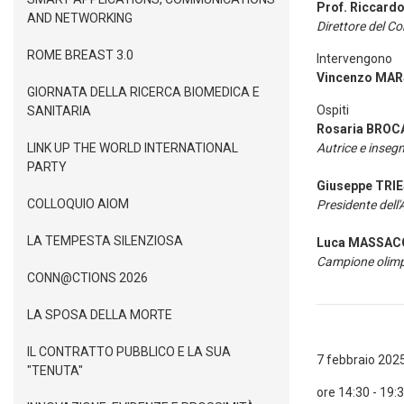
Prof. Riccard
AND NETWORKING
Direttore del C
ROME BREAST 3.0
Intervengono
Vincenzo MA
GIORNATA DELLA RICERCA BIOMEDICA E
Ospiti
SANITARIA
Rosaria BROC
LINK UP THE WORLD INTERNATIONAL
Autrice e inseg
PARTY
Giuseppe TRI
COLLOQUIO AIOM
Presidente dell
LA TEMPESTA SILENZIOSA
Luca MASSAC
Campione olimpi
CONN@CTIONS 2026
LA SPOSA DELLA MORTE
IL CONTRATTO PUBBLICO E LA SUA
7 febbraio 202
"TENUTA"
ore 14:30 - 19: