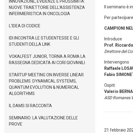
INNOVAZIONE, EVIDENZE E PROSSIMITÀ:
Il seminario è i
NUOVE TRAIETTORIE DELL’ASSISTENZA
INFERMIERISTICA IN ONCOLOGIA
Per partecipar
L'IDEA DI CODICE
CAMPIONI NEL
IDI INCONTRA LE STUDENTESSE E GLI
Introduce
STUDENTI DELLA LINK
Prof. Riccard
Direttore del C
VOKALFEST JUNIOR, TORNA A ROMA LA
Intervengono
RASSEGNA DEDICATA AI CORI GIOVANILI
Raffaele LOSA
Fabio SIMONE
STARTUP MEETING ON INVERSE LINEAR
PROBLEMS: DYNAMICAL SYSTEMS,
Ospiti
QUANTUM EVOLUTION & NUMERICAL
Valerio BERN
ALGORITHMS
ASD Romanes W
IL DAMS SI RACCONTA
SEMINARIO: LA VALUTAZIONE DELLE
PROVE
21 febbraio 20