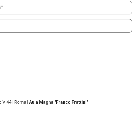
i"
o V, 44 | Roma |
Aula Magna "Franco Frattini"