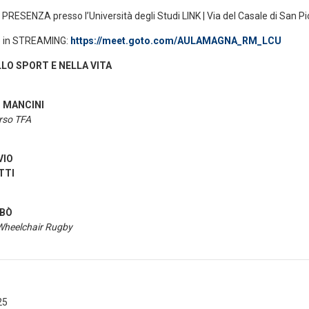
n PRESENZA presso l’Università degli Studi LINK | Via del Casale di San Pi
e in STREAMING:
https://meet.goto.com/AULAMAGNA_RM_LCU
LO SPORT E NELLA VITA
o MANCINI
orso TFA
VIO
TTI
ABÒ
heelchair Rugby
25