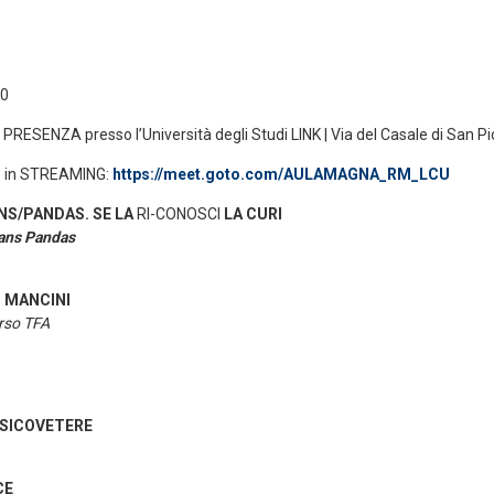
30
n PRESENZA presso l’Università degli Studi LINK | Via del Casale di San Pi
e in STREAMING:
https://meet.goto.com/AULAMAGNA_RM_LCU
NS/PANDAS. SE LA
RI-CONOSCI
LA CURI
Pans Pandas
o MANCINI
orso TFA
RSICOVETERE
CE