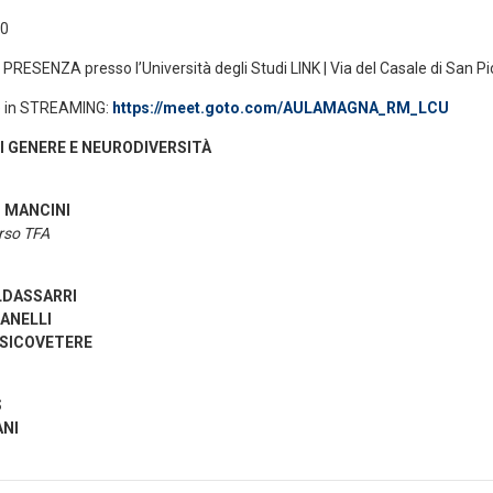
30
n PRESENZA presso l’Università degli Studi LINK | Via del Casale di San Pi
e in STREAMING:
https://meet.goto.com/AULAMAGNA_RM_LCU
I GENERE E NEURODIVERSIT
À
o MANCINI
orso TFA
LDASSARRI
IANELLI
RSICOVETERE
S
ANI