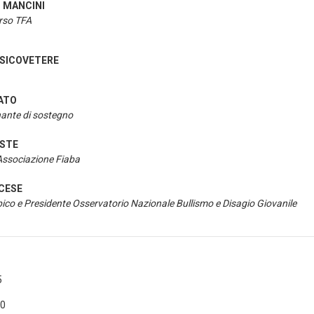
o MANCINI
orso TFA
RSICOVETERE
ATO
nante di sostegno
ESTE
'Associazione Fiaba
CESE
co e Presidente Osservatorio Nazionale Bullismo e Disagio Giovanile
5
30