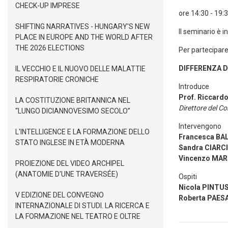
CHECK-UP IMPRESE
ore 14:30 - 19:
SHIFTING NARRATIVES - HUNGARY'S NEW
Il seminario è i
PLACE IN EUROPE AND THE WORLD AFTER
THE 2026 ELECTIONS
Per partecipar
DIFFERENZA D
IL VECCHIO E IL NUOVO DELLE MALATTIE
RESPIRATORIE CRONICHE
Introduce
Prof. Riccard
LA COSTITUZIONE BRITANNICA NEL
Direttore del C
“LUNGO DICIANNOVESIMO SECOLO”
Intervengono
L'INTELLIGENCE E LA FORMAZIONE DELLO
Francesca BA
STATO INGLESE IN ETÀ MODERNA
Sandra CIARC
Vincenzo MA
PROIEZIONE DEL VIDEO ARCHIPEL
(ANATOMIE D'UNE TRAVERSÉE)
Ospiti
Nicola PINTU
V EDIZIONE DEL CONVEGNO
Roberta PAES
INTERNAZIONALE DI STUDI. LA RICERCA E
LA FORMAZIONE NEL TEATRO E OLTRE