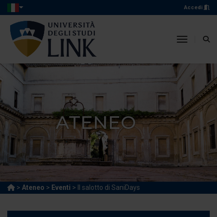
Accedi
toggle n
ATENEO
>
Ateneo
>
Eventi
> Il salotto di SaniDays