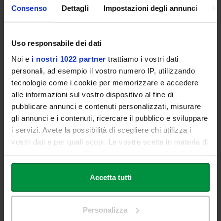
Consenso
Dettagli
Impostazioni degli annunci
In
Tecnologie per vivere meglio: innovazione e prevenzione nella
longevità
Uso responsabile dei dati
Modera:
Claudia CELLETTI
Noi e
i nostri 1022 partner
trattiamo i vostri dati
personali, ad esempio il vostro numero IP, utilizzando
tecnologie come i cookie per memorizzare e accedere
alle informazioni sul vostro dispositivo al fine di
pubblicare annunci e contenuti personalizzati, misurare
9 maggio 2025
|
ore 16:00
gli annunci e i contenuti, ricercare il pubblico e sviluppare
NANOTECNOLOGIE AL SERVIZIO DELLA SALUTE
i servizi. Avete la possibilità di scegliere chi utilizza i
vostri dati e per quali scopi. Le vostre scelte in materia di
Virginia CAMPANI
privacy sono applicabili solo su questa proprietà digitale
Professore Associato di Tecnologia, Socioeconomia e Normativa
in cui avete effettuato le vostre scelte. È possibile
dei Medicinali dell’Università degli studi Link
modificare o revocare il proprio consenso in qualsiasi
Accetta tutti
momento dalla Dichiarazione sui cookie o facendo clic
sull'icona di attivazione della privacy.
Personalizza
Modera:
Stefano TOMMASI