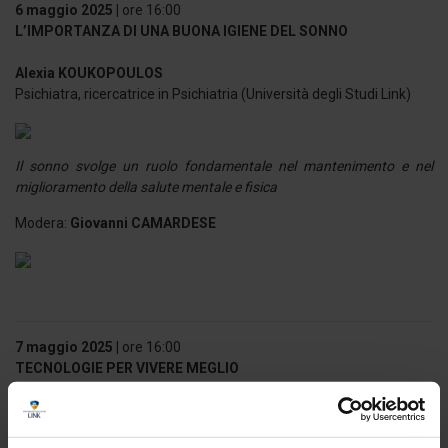
6 maggio 2025 |
ore 16:00
L’IMPORTANZA DI UNA BUONA IGIENE DEL SONNO
Alexia KOUKOPOULOS
Psichiatra, ricercatrice in Psichiatria (Università degli Studi Link)
Il sonno svolge un ruolo fondamentale nel mantenimento e nel
miglioramento della salute mentale e fisica
Modera:
Giovanni CAMARDESE
7 maggio 2025
|
ore 16:00
TECNOLOGIE PER VIVERE MEGLIO
Federica TAMBURELLA
Prof.ssa Università degli Studi Link