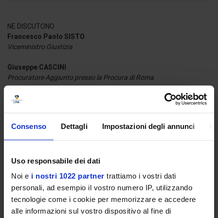
NE DISCUTONO
Francesco Paolo SISTO
Viceministro Giustizia
Giuseppe CASCINI
Procuratore Aggiunto presso la Procura di Roma
SALUTI ISTITUZIONALI
Carlo Alberto GIUSTI
Consenso
Dettagli
Impostazioni degli annunci
In
Magnifico Rettore
MODERA
Uso responsabile dei dati
Aldo TORCHIARO
Noi e
i nostri 1022 partner
trattiamo i vostri dati
Professore Università degli Studi Link
personali, ad esempio il vostro numero IP, utilizzando
tecnologie come i cookie per memorizzare e accedere
alle informazioni sul vostro dispositivo al fine di