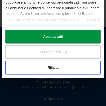
pubblicare annunci e contenuti personalizzati, misurare
gli annunci e i contenuti, ricercare il pubblico e sviluppare
SCARICA LA LOCANDINA
i servizi. Avete la possibilità di scegliere chi utilizza i
vostri dati e per quali scopi. Le vostre scelte in materia di
privacy sono applicabili solo su questa proprietà digitale
in cui avete effettuato le vostre scelte. È possibile
modificare o revocare il proprio consenso in qualsiasi
Accetta tutti
momento dalla Dichiarazione sui cookie o facendo clic
sull'icona di attivazione della privacy.
Personalizza
Con il tuo consenso, vorremmo anche:
Link Campus University
Via del Casale di San Pio V, 44
raccogliere informazioni sulla tua posizione
Rifiuta
00165 Roma - Italia
geografica, con un'approssimazione di qualche
P. IVA: 11933781004
metro,
Email:
info@unilink.it
Identificare il tuo dispositivo, scansionandolo
Tel:
+39 06 3400 6000
Email Orientamento:
orientamento@unilink.it
attivamente alla ricerca di caratteristiche specifiche
(impronte digitali).
SHORTCUTS
Approfondisci come vengono elaborati i tuoi dati personali