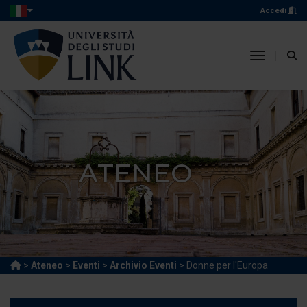
Accedi
toggle n
ATENEO
>
Ateneo
>
Eventi
>
Archivio Eventi
> Donne per l'Europa