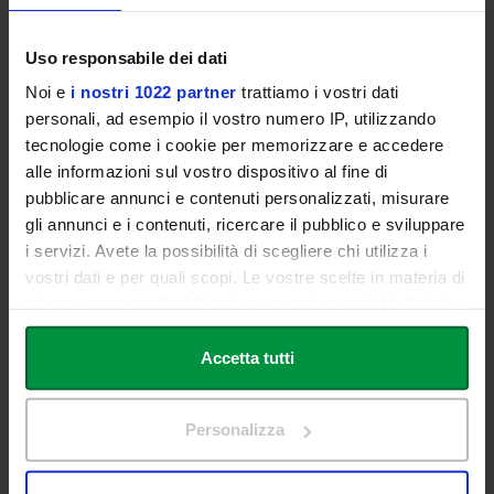
Realizzata con il contributo del Bando di Avvio alla Ricerca 2016
della Università Sapienza di Roma
Uso responsabile dei dati
Introduce e modera
Noi e
i nostri 1022 partner
trattiamo i vostri dati
Cristina NATILI
personali, ad esempio il vostro numero IP, utilizzando
Università degli Studi LINK
tecnologie come i cookie per memorizzare e accedere
alle informazioni sul vostro dispositivo al fine di
Presenta
pubblicare annunci e contenuti personalizzati, misurare
Maria Pia DI NONNO
gli annunci e i contenuti, ricercare il pubblico e sviluppare
Phd in Storia dell'Europa, Università La Sapienza di Roma
i servizi. Avete la possibilità di scegliere chi utilizza i
ore 17:10 - 17:15
vostri dati e per quali scopi. Le vostre scelte in materia di
DIVULGARE E COMUNICARE L'EUROPA
privacy sono applicabili solo su questa proprietà digitale
Raffaella RIZZO
in cui avete effettuato le vostre scelte. È possibile
Vicepresidente associazione La Nuova Europa
modificare o revocare il proprio consenso in qualsiasi
Accetta tutti
momento dalla Dichiarazione sui cookie o facendo clic
ore 17:15 - 17:30
sull'icona di attivazione della privacy.
LE MADRI FONDATRICI DELL'EUROPA: MITO O REALTÀ?
Personalizza
Maria Pia DI NONNO
Università La Sapienza di Roma
Con il tuo consenso, vorremmo anche:
raccogliere informazioni sulla tua posizione