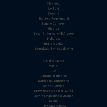
e imposta le tue preferenze nella
sezione dettagli
. Puoi
Chi siamo
modificare o ritirare il tuo consenso in qualsiasi momento
Le Sedi
dalla Dichiarazione sui cookie.
Docenti
Statuto e Regolamenti
Bandi e Concorsi
Utilizziamo i cookie per personalizzare contenuti ed
Ricerca
annunci, per fornire funzionalità dei social media e per
Sistemi Informativi di Ateneo
analizzare il nostro traffico. Condividiamo inoltre
Biblioteca
informazioni sul modo in cui utilizza il nostro sito con i
Brand Identity
nostri partner che si occupano di analisi dei dati web,
Segnalazioni whistleblowing
pubblicità e social media, i quali potrebbero combinarle
con altre informazioni che ha fornito loro o che hanno
Corsi di Laurea
raccolto dal suo utilizzo dei loro servizi.
Master
TFA
Dottorati di Ricerca
Corsi Alta Formazione
Career Service
Prova finale e Tesi di Laurea
Centro Linguistico di Ateneo
Alumni
Rassegna Stampa