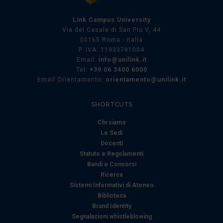
annunci, per fornire funzionalità dei social media e per
analizzare il nostro traffico. Condividiamo inoltre
Link Campus University
Via del Casale di San Pio V, 44
informazioni sul modo in cui utilizza il nostro sito con i
00165 Roma - Italia
nostri partner che si occupano di analisi dei dati web,
P. IVA: 11933781004
pubblicità e social media, i quali potrebbero combinarle
Email:
info@unilink.it
con altre informazioni che ha fornito loro o che hanno
Tel:
+39 06 3400 6000
raccolto dal suo utilizzo dei loro servizi.
Email Orientamento:
orientamento@unilink.it
SHORTCUTS
Chi siamo
Le Sedi
Docenti
Statuto e Regolamenti
Bandi e Concorsi
Ricerca
Sistemi Informativi di Ateneo
Biblioteca
Brand Identity
Segnalazioni whistleblowing