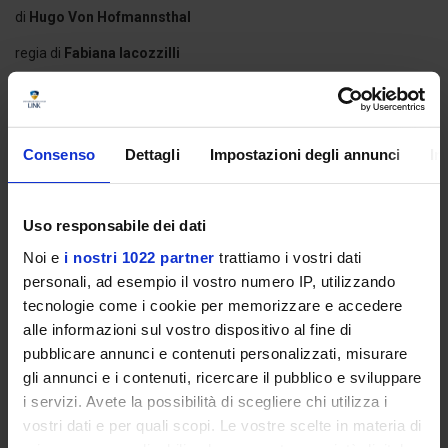
di
Hugo Von Hofmannsthal
regia di
Fabiana Iacozzilli
SPETTACOLO
degli allievi del III anno DAMS
Arianna Condemi
,
Olga Galieri
,
Giorgia Mancini
,
Luca Siragusa
Consenso
Dettagli
Impostazioni degli annunci
In
e con la partecipazione degli allievi del II anno DAMS
Marta Boscolo Cegion
,
Alessia Cappello
,
Giorgia Di
Laura
,
Dillion Duru Uchenna
,
Uso responsabile dei dati
Robert Gijs Groeneveld
,
Giorgia Sigolotto
,
Andrea
Terranova
,
Davide Vicinanza
Noi e
i nostri 1022 partner
trattiamo i vostri dati
personali, ad esempio il vostro numero IP, utilizzando
tecnologie come i cookie per memorizzare e accedere
alle informazioni sul vostro dispositivo al fine di
pubblicare annunci e contenuti personalizzati, misurare
“
Meglio essere morti che vivi senza vita
”.
gli annunci e i contenuti, ricercare il pubblico e sviluppare
Elettra di Hofmannsthal, ingabbiata come
i servizi. Avete la possibilità di scegliere chi utilizza i
animale ferito nello spazio della sua interiorità,
vostri dati e per quali scopi. Le vostre scelte in materia di