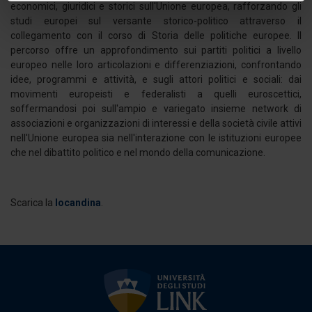
economici, giuridici e storici sull'Unione europea, rafforzando gli
Identificare il tuo dispositivo, scansionandolo
studi europei sul versante storico-politico attraverso il
attivamente alla ricerca di caratteristiche specifiche
collegamento con il corso di Storia delle politiche europee. Il
(impronte digitali).
percorso offre un approfondimento sui partiti politici a livello
europeo nelle loro articolazioni e differenziazioni, confrontando
Approfondisci come vengono elaborati i tuoi dati personali
idee, programmi e attività, e sugli attori politici e sociali: dai
e imposta le tue preferenze nella
sezione dettagli
. Puoi
movimenti europeisti e federalisti a quelli euroscettici,
modificare o ritirare il tuo consenso in qualsiasi momento
soffermandosi poi sull'ampio e variegato insieme network di
dalla Dichiarazione sui cookie.
associazioni e organizzazioni di interessi e della società civile attivi
nell'Unione europea sia nell'interazione con le istituzioni europee
Utilizziamo i cookie per personalizzare contenuti ed
che nel dibattito politico e nel mondo della comunicazione.
annunci, per fornire funzionalità dei social media e per
analizzare il nostro traffico. Condividiamo inoltre
informazioni sul modo in cui utilizza il nostro sito con i
Scarica la
locandina
.
nostri partner che si occupano di analisi dei dati web,
pubblicità e social media, i quali potrebbero combinarle
con altre informazioni che ha fornito loro o che hanno
raccolto dal suo utilizzo dei loro servizi.