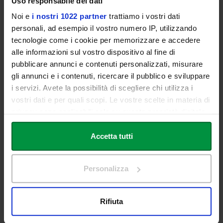
Uso responsabile dei dati
Modera:
Noi e
i nostri 1022 partner
trattiamo i vostri dati
personali, ad esempio il vostro numero IP, utilizzando
Giorgio Grimaldi
tecnologie come i cookie per memorizzare e accedere
Link Campus University - Coordinatore del Modulo Jean Monnet
alle informazioni sul vostro dispositivo al fine di
EDSCEU
pubblicare annunci e contenuti personalizzati, misurare
gli annunci e i contenuti, ricercare il pubblico e sviluppare
i servizi. Avete la possibilità di scegliere chi utilizza i
Il webinar sarà trasmesso in diretta sulla pagina Facebook e sul
vostri dati e per quali scopi. Le vostre scelte in materia di
canale YouTube di Euractiv Italia
privacy sono applicabili solo su questa proprietà digitale
in cui avete effettuato le vostre scelte. È possibile
Facebook:
https://www.facebook.com/EURACTIVItalia
modificare o revocare il proprio consenso in qualsiasi
Accetta tutti
YouTube:
https://www.youtube.com/user/EurActivItalia
momento dalla Dichiarazione sui cookie o facendo clic
sull'icona di attivazione della privacy.
Personalizza
Il Modulo Jean Monnet "Europartiti, democrazia e società
Con il tuo consenso, vorremmo anche:
civile nell'Unione europea"
raccogliere informazioni sulla tua posizione
Rifiuta
Il modulo didattico intende arricchire l'offerta formativa della Link
geografica, con un'approssimazione di qualche
Campus University, che già comprende una serie di corsi
metro,