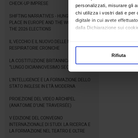
CHECK-UP IMPRESE
personalizzati, misurare gli an
chi utilizza i vostri dati e pe
SHIFTING NARRATIVES - HUNGARY'S NEW
digitale in cui avete effettua
PLACE IN EUROPE AND THE WORLD AFTER
dalla Dichiarazione sui cookie
THE 2026 ELECTIONS
IL VECCHIO E IL NUOVO DELLE MALATTIE
Con il tuo consenso, vorrem
RESPIRATORIE CRONICHE
raccogliere informazioni
Rifiuta
Identificare il tuo dispos
LA COSTITUZIONE BRITANNICA NEL
Approfondisci come vengono el
“LUNGO DICIANNOVESIMO SECOLO”
modificare o ritirare il tuo 
L'INTELLIGENCE E LA FORMAZIONE DELLO
STATO INGLESE IN ETÀ MODERNA
Utilizziamo i cookie per perso
nostro traffico. Condividiamo 
PROIEZIONE DEL VIDEO ARCHIPEL
di analisi dei dati web, pubbl
(ANATOMIE D'UNE TRAVERSÉE)
che hanno raccolto dal suo uti
V EDIZIONE DEL CONVEGNO
INTERNAZIONALE DI STUDI. LA RICERCA E
LA FORMAZIONE NEL TEATRO E OLTRE