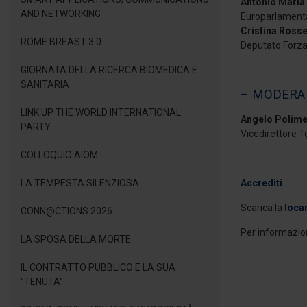
Antonio Maria 
AND NETWORKING
Europarlament
Cristina Rosse
ROME BREAST 3.0
Deputato Forza 
GIORNATA DELLA RICERCA BIOMEDICA E
SANITARIA
– MODERA
LINK UP THE WORLD INTERNATIONAL
Angelo Polime
PARTY
Vicedirettore 
COLLOQUIO AIOM
LA TEMPESTA SILENZIOSA
Accrediti
Scarica la
loca
CONN@CTIONS 2026
Per informazio
LA SPOSA DELLA MORTE
IL CONTRATTO PUBBLICO E LA SUA
"TENUTA"