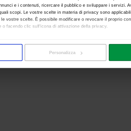
nunci e i contenuti, ricercare il pubblico e sviluppare i servizi. A
r quali scopi. Le vostre scelte in materia di privacy sono applicabi
to le vostre scelte. È possibile modificare o revocare il proprio 
 o facendo clic sull'icona di attivazione della privacy.
mo anche:
 sulla tua posizione geografica, con un'approssimazione di qualc
Personalizza
itivo, scansionandolo attivamente alla ricerca di caratteristiche spe
aborati i tuoi dati personali e imposta le tue preferenze nella
s
consenso in qualsiasi momento dalla Dichiarazione sui cookie.
nalizzare contenuti ed annunci, per fornire funzionalità dei socia
inoltre informazioni sul modo in cui utilizza il nostro sito con i 
icità e social media, i quali potrebbero combinarle con altre inform
lizzo dei loro servizi.