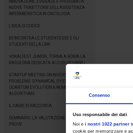
INNOVAZIONE, EVIDENZE E PROSSIMITÀ:
NUOVE TRAIETTORIE DELL’ASSISTENZA
INFERMIERISTICA IN ONCOLOGIA
L'IDEA DI CODICE
IDI INCONTRA LE STUDENTESSE E GLI
STUDENTI DELLA LINK
VOKALFEST JUNIOR, TORNA A ROMA LA
RASSEGNA DEDICATA AI CORI GIOVANILI
STARTUP MEETING ON INVERSE LINEAR
PROBLEMS: DYNAMICAL SYSTEMS,
QUANTUM EVOLUTION & NUMERICAL
ALGORITHMS
Consenso
IL DAMS SI RACCONTA
Uso responsabile dei dati
SEMINARIO: LA VALUTAZIONE DELLE
Noi e
i nostri 1022 partner
t
PROVE
cookie per memorizzare e acce