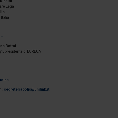
Rinaldi
are Lega
llo
Italia
 –
no Bottai
Tg1, presidente di EURECA
ndina
ni:
segreteriapolis@unilink.it