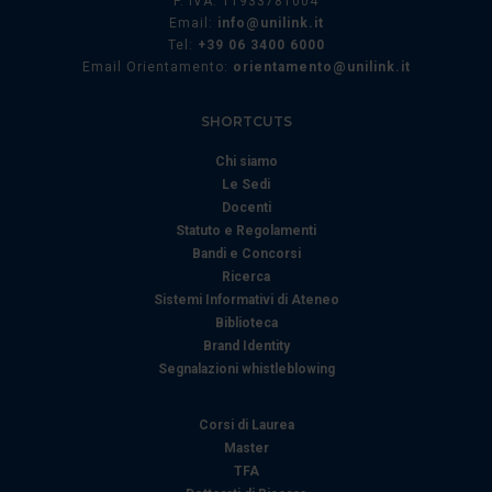
P. IVA: 11933781004
informazioni sul modo in cui utilizza il nostro sito con i
Email:
info@unilink.it
nostri partner che si occupano di analisi dei dati web,
Tel:
+39 06 3400 6000
Email Orientamento:
orientamento@unilink.it
pubblicità e social media, i quali potrebbero combinarle
con altre informazioni che ha fornito loro o che hanno
raccolto dal suo utilizzo dei loro servizi.
SHORTCUTS
Chi siamo
Le Sedi
Docenti
Statuto e Regolamenti
Bandi e Concorsi
Ricerca
Sistemi Informativi di Ateneo
Biblioteca
Brand Identity
Segnalazioni whistleblowing
Corsi di Laurea
Master
TFA