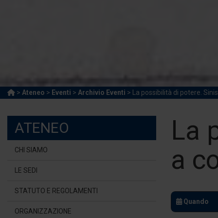
>
Ateneo
>
Eventi
>
Archivio Eventi
> La possibilità di potere. Sin
La p
ATENEO
a c
CHI SIAMO
LE SEDI
STATUTO E REGOLAMENTI
Quando
ORGANIZZAZIONE