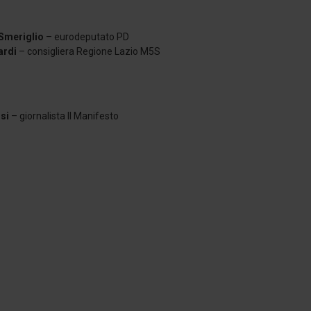
Smeriglio
– eurodeputato PD
ardi
– consigliera Regione Lazio M5S
si
– giornalista Il Manifesto