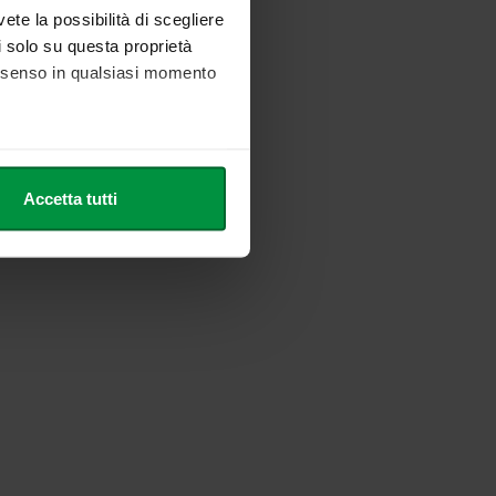
vete la possibilità di scegliere
li solo su questa proprietà
consenso in qualsiasi momento
he metro,
Accetta tutti
cifiche (impronte digitali).
ezione dettagli
. Puoi
l media e per analizzare il
nostri partner che si occupano
azioni che ha fornito loro o