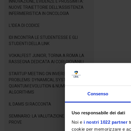
INNOVAZIONE, EVIDENZE E PROSSIMITÀ:
NUOVE TRAIETTORIE DELL’ASSISTENZA
INFERMIERISTICA IN ONCOLOGIA
L'IDEA DI CODICE
IDI INCONTRA LE STUDENTESSE E GLI
STUDENTI DELLA LINK
VOKALFEST JUNIOR, TORNA A ROMA LA
RASSEGNA DEDICATA AI CORI GIOVANILI
STARTUP MEETING ON INVERSE LINEAR
PROBLEMS: DYNAMICAL SYSTEMS,
QUANTUM EVOLUTION & NUMERICAL
ALGORITHMS
Consenso
IL DAMS SI RACCONTA
Uso responsabile dei dati
SEMINARIO: LA VALUTAZIONE DELLE
Noi e
i nostri 1022 partner
t
PROVE
cookie per memorizzare e acce