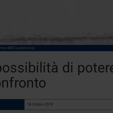
istra e M5S a confronto
ossibilità di poter
onfronto
18 Ottobre 2019