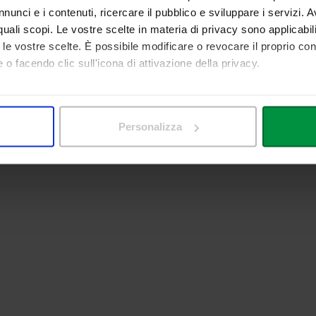
nunci e i contenuti, ricercare il pubblico e sviluppare i servizi. A
r quali scopi. Le vostre scelte in materia di privacy sono applicabi
to le vostre scelte. È possibile modificare o revocare il proprio 
 o facendo clic sull'icona di attivazione della privacy.
mo anche:
 sulla tua posizione geografica, con un'approssimazione di qualc
Personalizza
itivo, scansionandolo attivamente alla ricerca di caratteristiche spe
aborati i tuoi dati personali e imposta le tue preferenze nella
s
consenso in qualsiasi momento dalla Dichiarazione sui cookie.
nalizzare contenuti ed annunci, per fornire funzionalità dei socia
inoltre informazioni sul modo in cui utilizza il nostro sito con i 
icità e social media, i quali potrebbero combinarle con altre inform
lizzo dei loro servizi.