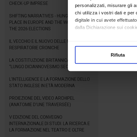
CHECK-UP IMPRESE
personalizzati, misurare gli an
chi utilizza i vostri dati e pe
SHIFTING NARRATIVES - HUNGARY'S NEW
digitale in cui avete effettua
PLACE IN EUROPE AND THE WORLD AFTER
dalla Dichiarazione sui cookie
THE 2026 ELECTIONS
IL VECCHIO E IL NUOVO DELLE MALATTIE
Con il tuo consenso, vorrem
RESPIRATORIE CRONICHE
raccogliere informazioni
Rifiuta
Identificare il tuo dispos
LA COSTITUZIONE BRITANNICA NEL
Approfondisci come vengono el
“LUNGO DICIANNOVESIMO SECOLO”
modificare o ritirare il tuo 
L'INTELLIGENCE E LA FORMAZIONE DELLO
STATO INGLESE IN ETÀ MODERNA
Utilizziamo i cookie per perso
nostro traffico. Condividiamo 
PROIEZIONE DEL VIDEO ARCHIPEL
di analisi dei dati web, pubbl
(ANATOMIE D'UNE TRAVERSÉE)
che hanno raccolto dal suo uti
V EDIZIONE DEL CONVEGNO
INTERNAZIONALE DI STUDI. LA RICERCA E
LA FORMAZIONE NEL TEATRO E OLTRE