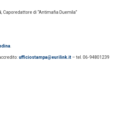
–
i
, Caporedattore di “Antimafia Duemila”
ndina
.
accredito:
ufficiostampa@eurilink.it
– tel. 06-94801239