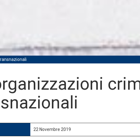
transnazionali
rganizzazioni crim
nsnazionali
22 Novembre 2019