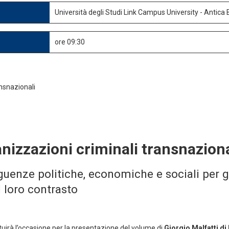
Università degli Studi Link Campus University - Antica 
ore 09:30
nizzazioni criminali transnaziona
uenze politiche, economiche e sociali per gli
l loro contrasto
tuirà l’occasione per la presentazione del volume di
Giorgio Malfatti d