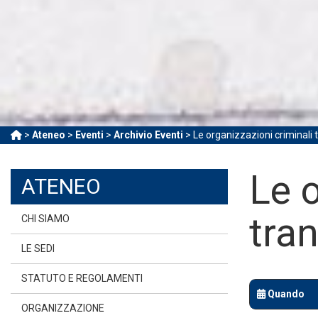
>
Ateneo
>
Eventi
>
Archivio Eventi
> Le organizzazioni criminali 
Le o
ATENEO
tra
CHI SIAMO
LE SEDI
STATUTO E REGOLAMENTI
Quando
ORGANIZZAZIONE