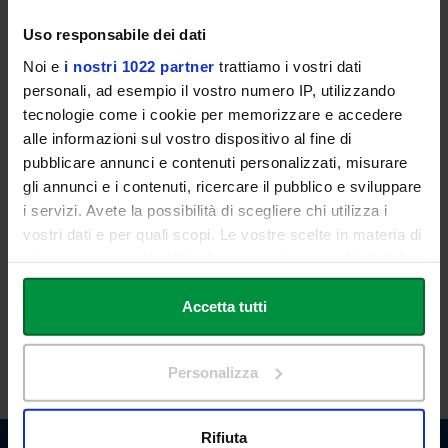
internazionale al Museo Van Dick di Anversa, offre ai visitatori una
Uso responsabile dei dati
selezione di opere pittoriche su tela e su supporti cartacei relativa
agli ultimi due anni di produzione.
Noi e
i nostri 1022 partner
trattiamo i vostri dati
personali, ad esempio il vostro numero IP, utilizzando
Marco Eusepi guarda alla grande tradizione pittorica italiana e
tecnologie come i cookie per memorizzare e accedere
fiamminga, restituendo attraverso un linguaggio e una tecnica
sapiente opere a pieno titolo inserite nel novero della giovane
alle informazioni sul vostro dispositivo al fine di
pittura contemporanea.
pubblicare annunci e contenuti personalizzati, misurare
gli annunci e i contenuti, ricercare il pubblico e sviluppare
i servizi. Avete la possibilità di scegliere chi utilizza i
La mostra sarà aperta al pubblico dal lunedì al venerdì dalle
vostri dati e per quali scopi. Le vostre scelte in materia di
ore 10:00 alle 18:00
privacy sono applicabili solo su questa proprietà digitale
in cui avete effettuato le vostre scelte. È possibile
modificare o revocare il proprio consenso in qualsiasi
Accetta tutti
Scarica la
locandina
.
momento dalla Dichiarazione sui cookie o facendo clic
sull'icona di attivazione della privacy.
RSVP
:
eventi@unilink.it
Personalizza
Con il tuo consenso, vorremmo anche:
raccogliere informazioni sulla tua posizione
Rifiuta