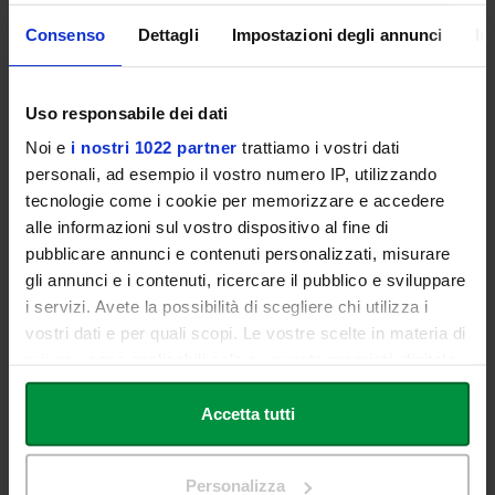
Presidente della Scuola d’Ateneo per le attività Undergraduate e
Consenso
Dettagli
Impostazioni degli annunci
In
Graduate, Link Campus University
Uso responsabile dei dati
– INTERVENGONO –
Noi e
i nostri 1022 partner
trattiamo i vostri dati
Simona Quadarella Lorenza Bernardi
personali, ad esempio il vostro numero IP, utilizzando
Coautrice del libro
tecnologie come i cookie per memorizzare e accedere
Cristian Minotti
alle informazioni sul vostro dispositivo al fine di
Tecnico F.I.N.
pubblicare annunci e contenuti personalizzati, misurare
Gianni Nagni
Direttore generale AQUANIENE
gli annunci e i contenuti, ricercare il pubblico e sviluppare
Carlo Quadarella
i servizi. Avete la possibilità di scegliere chi utilizza i
vostri dati e per quali scopi. Le vostre scelte in materia di
privacy sono applicabili solo su questa proprietà digitale
– MODERA –
in cui avete effettuato le vostre scelte. È possibile
modificare o revocare il proprio consenso in qualsiasi
Accetta tutti
Stefano Meloccaro
momento dalla Dichiarazione sui cookie o facendo clic
Giornalista Sky e docente Comunicazione dello Sport, Link
sull'icona di attivazione della privacy.
Campus University
Personalizza