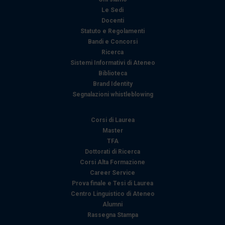
con altre informazioni che ha fornito loro o che hanno
Le Sedi
raccolto dal suo utilizzo dei loro servizi.
Docenti
Statuto e Regolamenti
Bandi e Concorsi
Ricerca
Sistemi Informativi di Ateneo
Biblioteca
Brand Identity
Segnalazioni whistleblowing
Corsi di Laurea
Master
TFA
Dottorati di Ricerca
Corsi Alta Formazione
Career Service
Prova finale e Tesi di Laurea
Centro Linguistico di Ateneo
Alumni
Rassegna Stampa