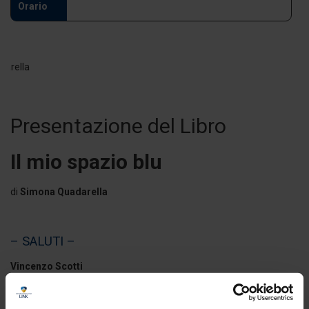
Orario
Presentazione del Libro
Il mio spazio blu
di
Simona Quadarella
– SALUTI –
Vincenzo Scotti
Presidente Link Campus University
Carlo Maria Medaglia