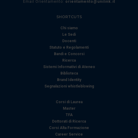
Email Orientamento:
orientamento@unilink.it
nostri partner che si occupano di analisi dei dati web,
pubblicità e social media, i quali potrebbero combinarle
SHORTCUTS
con altre informazioni che ha fornito loro o che hanno
raccolto dal suo utilizzo dei loro servizi.
Chi siamo
Le Sedi
Docenti
Statuto e Regolamenti
Bandi e Concorsi
Ricerca
Sistemi Informativi di Ateneo
Biblioteca
Brand Identity
Segnalazioni whistleblowing
Corsi di Laurea
Master
TFA
Dottorati di Ricerca
Corsi Alta Formazione
Career Service