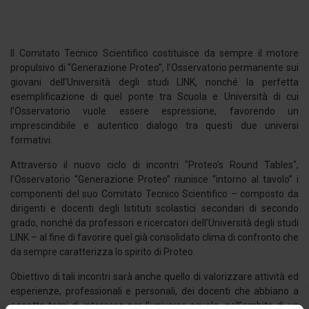
Il Comitato Tecnico Scientifico costituisce da sempre il motore
propulsivo di “Generazione Proteo”, l’Osservatorio permanente sui
giovani dell’Università degli studi LINK, nonché la perfetta
esemplificazione di quel ponte tra Scuola e Università di cui
l’Osservatorio vuole essere espressione, favorendo un
imprescindibile e autentico dialogo tra questi due universi
formativi.
Attraverso il nuovo ciclo di incontri "Proteo’s Round Tables",
l’Osservatorio “Generazione Proteo” riunisce “intorno al tavolo” i
componenti del suo Comitato Tecnico Scientifico – composto da
dirigenti e docenti degli Istituti scolastici secondari di secondo
grado, nonché da professori e ricercatori dell’Università degli studi
LINK – al fine di favorire quel già consolidato clima di confronto che
da sempre caratterizza lo spirito di Proteo.
Obiettivo di tali incontri sarà anche quello di valorizzare attività ed
esperienze, professionali e personali, dei docenti che abbiano a
oggetto temi di interesse per l’universo scuola, nell’ambito di un