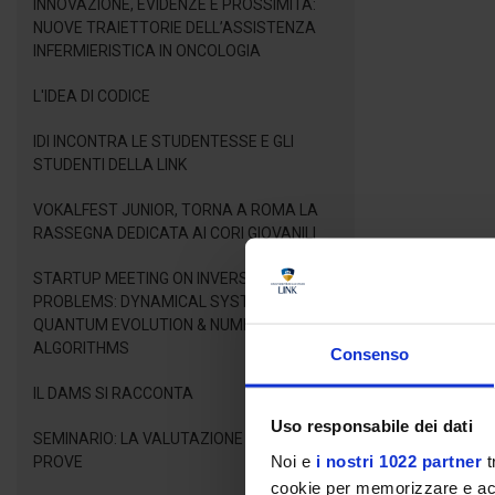
INNOVAZIONE, EVIDENZE E PROSSIMITÀ:
NUOVE TRAIETTORIE DELL’ASSISTENZA
INFERMIERISTICA IN ONCOLOGIA
L'IDEA DI CODICE
IDI INCONTRA LE STUDENTESSE E GLI
STUDENTI DELLA LINK
VOKALFEST JUNIOR, TORNA A ROMA LA
RASSEGNA DEDICATA AI CORI GIOVANILI
STARTUP MEETING ON INVERSE LINEAR
PROBLEMS: DYNAMICAL SYSTEMS,
QUANTUM EVOLUTION & NUMERICAL
ALGORITHMS
Consenso
IL DAMS SI RACCONTA
Uso responsabile dei dati
SEMINARIO: LA VALUTAZIONE DELLE
Noi e
i nostri 1022 partner
t
PROVE
cookie per memorizzare e acce