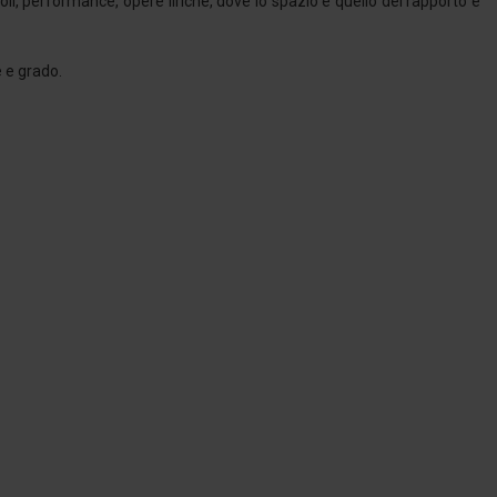
oli, performance, opere liriche, dove lo spazio è quello del rapporto e
e e grado.