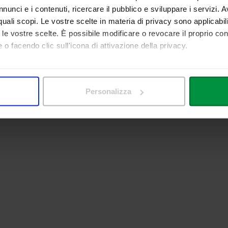
nunci e i contenuti, ricercare il pubblico e sviluppare i servizi. A
r quali scopi. Le vostre scelte in materia di privacy sono applicabi
to le vostre scelte. È possibile modificare o revocare il proprio 
 o facendo clic sull'icona di attivazione della privacy.
mo anche:
 sulla tua posizione geografica, con un'approssimazione di qualc
Personalizza
itivo, scansionandolo attivamente alla ricerca di caratteristiche spe
aborati i tuoi dati personali e imposta le tue preferenze nella
s
consenso in qualsiasi momento dalla Dichiarazione sui cookie.
nalizzare contenuti ed annunci, per fornire funzionalità dei socia
inoltre informazioni sul modo in cui utilizza il nostro sito con i 
icità e social media, i quali potrebbero combinarle con altre inform
lizzo dei loro servizi.