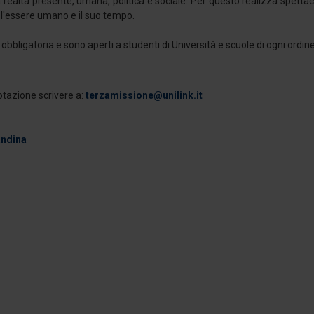
a realtà presente, umana, politica e sociale. Per questo realizza spettac
a l'essere umano e il suo tempo.
obbligatoria e sono aperti a studenti di Università e scuole di ogni ordin
otazione scrivere a:
terzamissione@unilink.it
andina