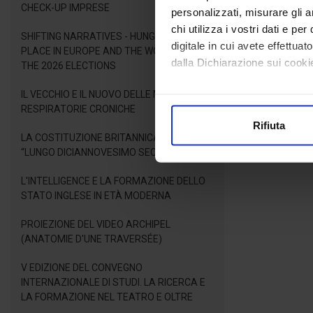
CHECK-UP IMPRESE
personalizzati, misurare gli an
chi utilizza i vostri dati e pe
SHIFTING NARRATIVES - HUNGARY'S NEW
digitale in cui avete effettua
PLACE IN EUROPE AND THE WORLD AFTER
dalla Dichiarazione sui cookie
THE 2026 ELECTIONS
IL VECCHIO E IL NUOVO DELLE MALATTIE
Con il tuo consenso, vorrem
RESPIRATORIE CRONICHE
raccogliere informazioni
Rifiuta
Identificare il tuo dispos
LA COSTITUZIONE BRITANNICA NEL
Approfondisci come vengono el
“LUNGO DICIANNOVESIMO SECOLO”
modificare o ritirare il tuo 
L'INTELLIGENCE E LA FORMAZIONE DELLO
STATO INGLESE IN ETÀ MODERNA
Utilizziamo i cookie per perso
nostro traffico. Condividiamo 
PROIEZIONE DEL VIDEO ARCHIPEL
di analisi dei dati web, pubbl
(ANATOMIE D'UNE TRAVERSÉE)
che hanno raccolto dal suo uti
V EDIZIONE DEL CONVEGNO
INTERNAZIONALE DI STUDI. LA RICERCA E
LA FORMAZIONE NEL TEATRO E OLTRE