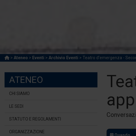
>
Ateneo
>
Eventi
>
Archivio Eventi
> Teatro d'emergenza - Sec
Tea
ATENEO
app
CHI SIAMO
LE SEDI
Conversazi
STATUTO E REGOLAMENTI
ORGANIZZAZIONE
Quando