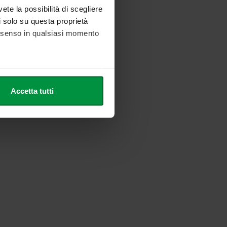
vete la possibilità di scegliere
li solo su questa proprietà
consenso in qualsiasi momento
he metro,
Accetta tutti
cifiche (impronte digitali).
ezione dettagli
. Puoi
l media e per analizzare il
nostri partner che si occupano
azioni che ha fornito loro o