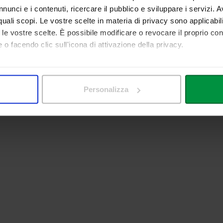
nunci e i contenuti, ricercare il pubblico e sviluppare i servizi. A
r quali scopi. Le vostre scelte in materia di privacy sono applicabi
to le vostre scelte. È possibile modificare o revocare il proprio 
 o facendo clic sull'icona di attivazione della privacy.
mo anche:
 sulla tua posizione geografica, con un'approssimazione di qualc
Personalizza
itivo, scansionandolo attivamente alla ricerca di caratteristiche spe
aborati i tuoi dati personali e imposta le tue preferenze nella
s
consenso in qualsiasi momento dalla Dichiarazione sui cookie.
nalizzare contenuti ed annunci, per fornire funzionalità dei socia
inoltre informazioni sul modo in cui utilizza il nostro sito con i 
icità e social media, i quali potrebbero combinarle con altre inform
lizzo dei loro servizi.