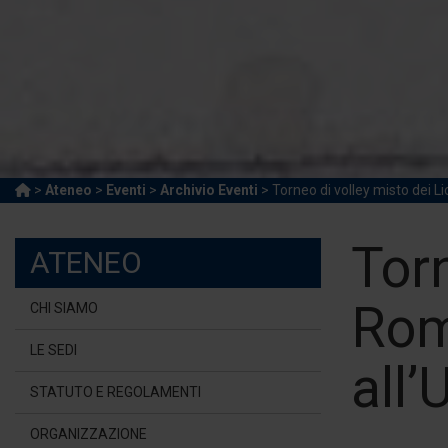
>
Ateneo
>
Eventi
>
Archivio Eventi
> Torneo di volley misto dei Lic
Torn
ATENEO
Roma
CHI SIAMO
LE SEDI
all’
STATUTO E REGOLAMENTI
ORGANIZZAZIONE