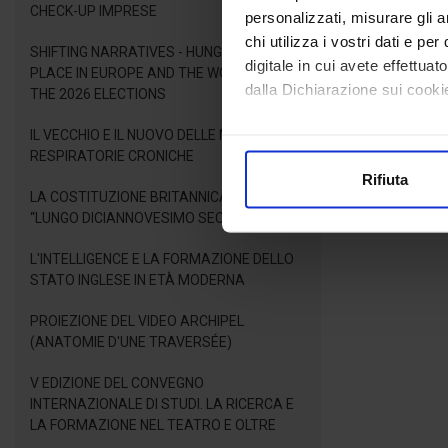
CHECK-UP IMPRESE
personalizzati, misurare gli an
chi utilizza i vostri dati e pe
SHIFTING NARRATIVES - HUNGARY'S NEW
digitale in cui avete effettua
PLACE IN EUROPE AND THE WORLD AFTER
dalla Dichiarazione sui cookie
THE 2026 ELECTIONS
IL VECCHIO E IL NUOVO DELLE MALATTIE
Con il tuo consenso, vorrem
RESPIRATORIE CRONICHE
raccogliere informazioni
Rifiuta
Identificare il tuo dispos
LA COSTITUZIONE BRITANNICA NEL
Approfondisci come vengono el
“LUNGO DICIANNOVESIMO SECOLO”
modificare o ritirare il tuo 
L'INTELLIGENCE E LA FORMAZIONE DELLO
STATO INGLESE IN ETÀ MODERNA
Utilizziamo i cookie per perso
nostro traffico. Condividiamo 
PROIEZIONE DEL VIDEO ARCHIPEL
di analisi dei dati web, pubbl
(ANATOMIE D'UNE TRAVERSÉE)
che hanno raccolto dal suo uti
V EDIZIONE DEL CONVEGNO
INTERNAZIONALE DI STUDI. LA RICERCA E
LA FORMAZIONE NEL TEATRO E OLTRE