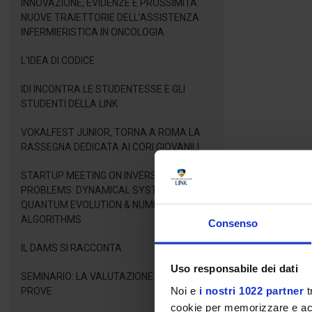
INNOVAZIONE, EVIDENZE E PROSSIMITÀ:
NUOVE TRAIETTORIE DELL’ASSISTENZA
INFERMIERISTICA IN ONCOLOGIA
L'IDEA DI CODICE
IDI INCONTRA LE STUDENTESSE E GLI
STUDENTI DELLA LINK
VOKALFEST JUNIOR, TORNA A ROMA LA
RASSEGNA DEDICATA AI CORI GIOVANILI
STARTUP MEETING ON INVERSE LINEAR
PROBLEMS: DYNAMICAL SYSTEMS,
QUANTUM EVOLUTION & NUMERICAL
ALGORITHMS
Consenso
IL DAMS SI RACCONTA
Uso responsabile dei dati
SEMINARIO: LA VALUTAZIONE DELLE
Noi e
i nostri 1022 partner
t
PROVE
cookie per memorizzare e acce