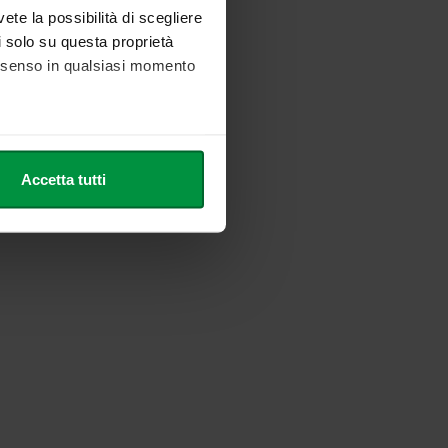
vete la possibilità di scegliere
li solo su questa proprietà
consenso in qualsiasi momento
he metro,
Accetta tutti
cifiche (impronte digitali).
ezione dettagli
. Puoi
l media e per analizzare il
nostri partner che si occupano
azioni che ha fornito loro o