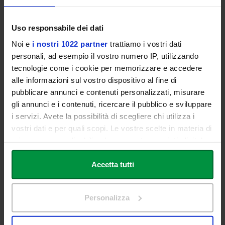
Prof. Claudio Roveda
Rettore Università degli Studi Link Campus University
Uso responsabile dei dati
Noi e
i nostri 1022 partner
trattiamo i vostri dati
Lectio Magistralis
personali, ad esempio il vostro numero IP, utilizzando
tecnologie come i cookie per memorizzare e accedere
Prof. Avv. Emmanuele
F. M.
alle informazioni sul vostro dispositivo al fine di
pubblicare annunci e contenuti personalizzati, misurare
Emanuele
gli annunci e i contenuti, ricercare il pubblico e sviluppare
i servizi. Avete la possibilità di scegliere chi utilizza i
Presidente Fondazione Terzo Pilastro – Internazionale
vostri dati e per quali scopi. Le vostre scelte in materia di
privacy sono applicabili solo su questa proprietà digitale
in cui avete effettuato le vostre scelte. È possibile
modificare o revocare il proprio consenso in qualsiasi
Accetta tutti
Scarica la
locandina
momento dalla Dichiarazione sui cookie o facendo clic
Vai alla pagina del
Master
sull'icona di attivazione della privacy.
Personalizza
Per informazioni:
segreteriamaster@unilink.it
Con il tuo consenso, vorremmo anche: