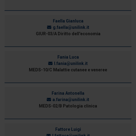
Faella Gianluca
g.faella@unilink.it
GIUR-03/A Diritto dell'economia
Fania Luca
l.fania@unilink.it
MEDS-10/C Malattie cutanee e veneree
Farina Antonella
a.farina@unilink.it
MEDS-02/B Patologia clinica
Fattore Luigi
l.fattore@unilink.it