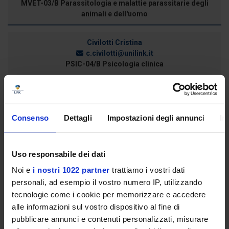
MVET-03/B Parassitologia e malattie parassitarie degli
animali e dell'uomo
Civilotti Cristina
c.civilotti@unilink.it
PSIC-04/B Psicologia clinica
Conforti Claudio
c.conforti@unilink.it
Consenso
Dettagli
Impostazioni degli annunci
In
MEDS-10/C Malattie cutanee e veneree
Uso responsabile dei dati
Consalvi Sara
Noi e
i nostri 1022 partner
trattiamo i vostri dati
s.consalvi@unilink.it
personali, ad esempio il vostro numero IP, utilizzando
CHEM-07/A Chimica farmaceutica
tecnologie come i cookie per memorizzare e accedere
alle informazioni sul vostro dispositivo al fine di
pubblicare annunci e contenuti personalizzati, misurare
Costa Gianluca