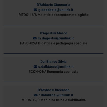
dalla Dichiarazione sui cookie.
D'Addazio Gianmaria
g.daddazio@unilink.it
MEDS-16/A Malattie odontostomatologiche
Utilizziamo i cookie per personalizzare contenuti ed
annunci, per fornire funzionalità dei social media e per
analizzare il nostro traffico. Condividiamo inoltre
D'Agostini Marco
informazioni sul modo in cui utilizza il nostro sito con i
m.dagostini@unilink.it
nostri partner che si occupano di analisi dei dati web,
PAED-02/A Didattica e pedagogia speciale
pubblicità e social media, i quali potrebbero combinarle
con altre informazioni che ha fornito loro o che hanno
raccolto dal suo utilizzo dei loro servizi.
Dal Bianco Silvia
s.dalbianco@unilink.it
ECON-04/A Economia applicata
D'Ambrosi Riccardo
r.dambrosi@unilink.it
MEDS-19/B Medicina fisica e riabilitativa