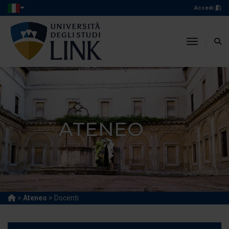
Accedi
toggle n
ATENEO
>
Ateneo
> Docenti