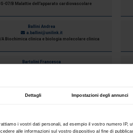
-07/B Malattie dell'apparato cardiovascolare
Ballini Andrea
a.ballini@unilink.it
A Biochimica clinica e biologia molecolare clinica
Bartolini Francesca
f.bartolini@unilink.it
GIUR-01/A Diritto privato
Dettagli
Impostazioni degli annunci
Belardo Carmela
c.belardo@unilink.it
BIOS-11/A Farmacologia
rattiamo i vostri dati personali, ad esempio il vostro numero IP, 
dere alle informazioni sul vostro dispositivo al fine di pubblica
Berardicurti Onorina