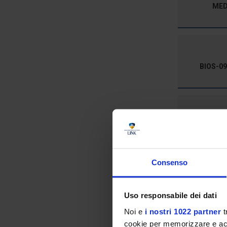
MEDS
BIOS-09/
Consenso
Uso responsabile dei dati
Noi e
i nostri 1022 partner
t
cookie per memorizzare e acce